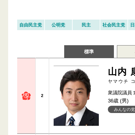
自由民主党
公明党
民主
社会民主党
日
標準
山内 
ヤマウチ 
衆議院議員
2
36歳 (男)
みんなの党