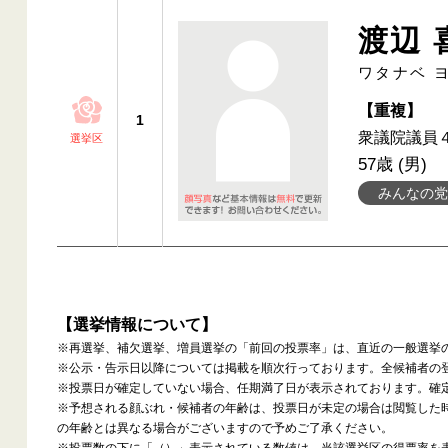
渡辺 
ワタナベ 
【重複】
1
衆議院議員
選挙区
57歳 (男)
みんなの党
【選挙情報について】
※再選挙、補欠選挙、増員選挙の「前回の投票率」は、直近の一般選挙
※公示・告示日以降については掲載を順次行っております。全候補者の
※投票日が確定していない場合、任期満了日が表示されております。確
※予想される顔ぶれ・候補者の年齢は、投票日が未定の場合は閲覧した
の年齢とは異なる場合がございますので予めご了承ください。