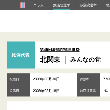
コラム
衆議院選挙
参議院選挙
地
第45回衆議院議員選挙
比例代表
北関東
みんなの党
2009年08月30日
7.9
投票日
得票率
2009年08月18日
-%
公示日
前回得票率