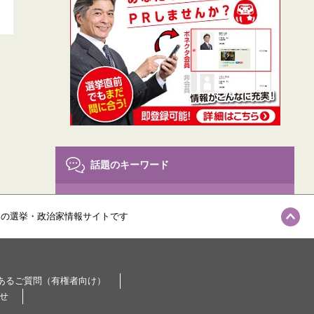
話題のキーワード
参院選
参議院選挙
自民党
(370)
(359)
(333)
級の選挙・政治家情報サイトです
Twitter
(313)
選挙ドットコムちゃんねる
(282)
あるご質問（有権者向け）
東京都
世論調査
都議選
(264)
(260)
(240)
せ
電話調査
衆議院選挙
(234)
(230)