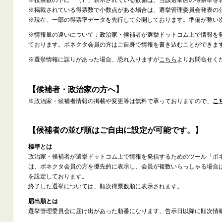
※投票数の下に「（）」表示されている数値は、当該選挙区の得票率を
※掲載されている得票数で小数点がある場合は、選挙管理委員会発表の
※現在、一部の得票率データを先行して公開しております。準備が整い
※情報量の違いについて：政治家・候補者が選挙ドットコム上で情報を
ております。ボネクタ会員の方はご自身で情報を書き込むことができま
※選挙情報に誤りがあった場合、恐れ入りますが
こちら
よりお問合せく
【候補者・政治家の方へ】
※政治家・候補者情報の掲載や変更等は無料で承っておりますので、
こ
【候補者の並び順はご自由に設定が可能です。】
標準とは
政治家・候補者が選挙ドットコム上で情報を発信するためのツール「ボ
は、ボネクタ会員の方を優先的に表示し、会員が複数いらっしゃる場合
を設定しております。
終了した選挙については、順次得票数順に表示されます。
届出順とは
選挙管理委員会に届け出があった順番になります。告示日以降に順次情