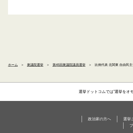
ホーム
＞
衆議院選挙
＞
第45回衆議院議員選挙
＞
比例代表 北関東 自由民主
選挙ドットコムでは”選挙をオ
政治家の方へ
選挙