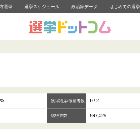
方選挙
選挙スケジュール
政治家データ
はじめての選
3%
0 / 2
獲得議席/候補者数
597,025
総得票数