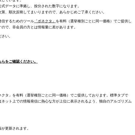
表しています。
公式データに準拠し、按分された数字になります。
次第、順次反映してまいりますので、あらかじめご了承ください。
発信するためのツール
「ボネクタ」
を有料（選挙種別ごとに同一価格）でご提供し
すので、非会員の方とは情報量に差があります。
ださい。
ちらをご確認ください。
ネクタ」を有料（選挙種別ごとに同一価格）でご提供しております。標準タブで
はネット上での情報発信に熱心な方が上位に表示されるよう、独自のアルゴリズム
報が更新されます。