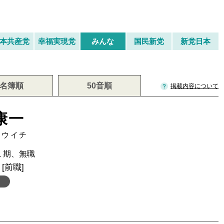
本共産党
幸福実現党
みんな
国民新党
新党日本
名簿順
50音順
掲載内容について
康一
コウイチ
１期、無職
[前職]