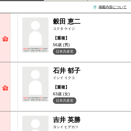
掲載内容について
穀田 恵二
コクタ ケイジ
【重複】
56歳 (男)
日本共産党
石井 郁子
イシイ イクコ
【重複】
63歳 (女)
日本共産党
吉井 英勝
ヨシイ ヒデカツ