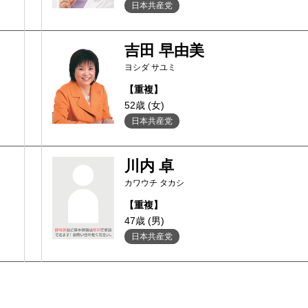
日本共産党
吉田 早由美
ヨシダ サユミ
【重複】
52歳 (女)
日本共産党
川内 卓
カワウチ タカシ
【重複】
47歳 (男)
日本共産党