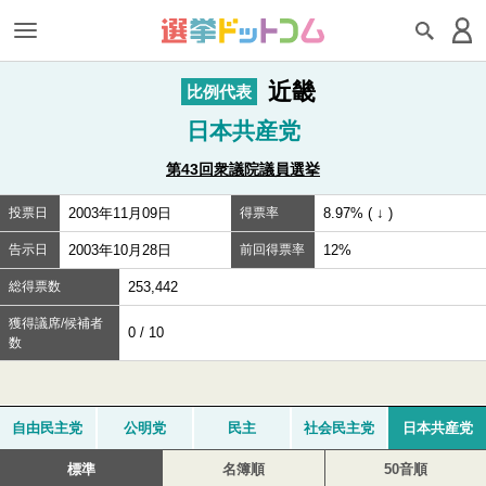
近畿
比例代表
日本共産党
第43回衆議院議員選挙
投票日
2003年11月09日
得票率
8.97% ( ↓ )
告示日
2003年10月28日
前回得票率
12%
総得票数
253,442
獲得議席/候補者
0 / 10
数
自由民主党
公明党
民主
社会民主党
日本共産党
標準
名簿順
50音順