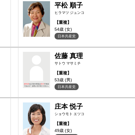
平松 順子
ヒラマツ ジュンコ
【重複】
54歳 (女)
日本共産党
佐藤 真理
サトウ マサミチ
【重複】
53歳 (男)
日本共産党
庄本 悦子
ショウモト エツコ
【重複】
49歳 (女)