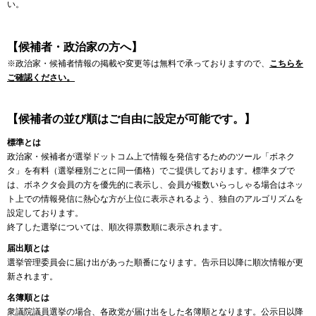
い。
【候補者・政治家の方へ】
※政治家・候補者情報の掲載や変更等は無料で承っておりますので、
こちらを
ご確認ください。
【候補者の並び順はご自由に設定が可能です。】
標準とは
政治家・候補者が選挙ドットコム上で情報を発信するためのツール「ボネク
タ」を有料（選挙種別ごとに同一価格）でご提供しております。標準タブで
は、ボネクタ会員の方を優先的に表示し、会員が複数いらっしゃる場合はネッ
ト上での情報発信に熱心な方が上位に表示されるよう、独自のアルゴリズムを
設定しております。
終了した選挙については、順次得票数順に表示されます。
届出順とは
選挙管理委員会に届け出があった順番になります。告示日以降に順次情報が更
新されます。
名簿順とは
衆議院議員選挙の場合、各政党が届け出をした名簿順となります。公示日以降