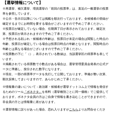
【選挙情報について】
※再選挙、補欠選挙、増員選挙の「前回の投票率」は、直近の一般選挙の投票
率を参照しています。
※公示・告示日以降については掲載を順次行っております。全候補者の登録が
確定するまでにお時間を要する場合がございますので予めご了承ください。
※投票日が確定していない場合、任期満了日が表示されております。確定次
第、投票日が表示されますので予めご了承ください。
※予想される顔ぶれ・候補者の年齢は、投票日が未定の場合は閲覧した時点の
年齢、投票日が確定している場合は投票日時点の年齢となります。閲覧時点の
年齢とは異なる場合がございますので予めご了承ください。
※投票数の下に「（）」表示されている数値は、当該選挙区の得票率を表して
います。
※掲載されている得票数で小数点がある場合は、選挙管理委員会発表の公式デ
ータに準拠し、按分された数字になります。
※現在、一部の得票率データを先行して公開しております。準備が整い次第、
順次反映してまいりますので、あらかじめご了承ください。
※情報量の違いについて：政治家・候補者が選挙ドットコム上で情報を発信す
るためのツール
「ボネクタ」
を有料（選挙種別ごとに同一価格）でご提供して
おります。ボネクタ会員の方はご自身で情報を書き込むことができますので、
非会員の方とは情報量に差があります。
※選挙情報に誤りがあった場合、恐れ入りますが
こちら
よりお問合せくださ