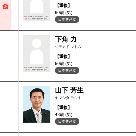
【重複】
60歳 (男)
日本共産党
下角 力
シモカド ツトム
【重複】
50歳 (男)
日本共産党
山下 芳生
ヤマシタ ヨシキ
【重複】
43歳 (男)
日本共産党