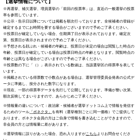
【選挙情報について】
※再選挙、補欠選挙、増員選挙の「前回の投票率」は、直近の一般選挙の投票
率を参照しています。
※公示・告示日以降については掲載を順次行っております。全候補者の登録が
確定するまでにお時間を要する場合がございますので予めご了承ください。
※投票日が確定していない場合、任期満了日が表示されております。確定次
第、投票日が表示されますので予めご了承ください。
※予想される顔ぶれ・候補者の年齢は、投票日が未定の場合は閲覧した時点の
年齢、投票日が確定している場合は投票日時点の年齢となります。閲覧時点の
年齢とは異なる場合がございますので予めご了承ください。
※投票数の下に「（）」表示されている数値は、当該選挙区の得票率を表して
います。
※掲載されている得票数で小数点がある場合は、選挙管理委員会発表の公式デ
ータに準拠し、按分された数字になります。
※現在、一部の得票率データを先行して公開しております。準備が整い次第、
順次反映してまいりますので、あらかじめご了承ください。
※情報量の違いについて：政治家・候補者が選挙ドットコム上で情報を発信す
るためのツール
「ボネクタ」
を有料（選挙種別ごとに同一価格）でご提供して
おります。ボネクタ会員の方はご自身で情報を書き込むことができますので、
非会員の方とは情報量に差があります。
※選挙情報に誤りがあった場合、恐れ入りますが
こちら
よりお問合せくださ