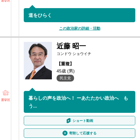
選挙区
道をひらく
この政治家の詳細・活動
近藤 昭一
コンドウ ショウイチ
【重複】
45歳 (男)
民主党
暮らしの声を政治へ！ ーあたたかい政治へ も
選挙区
う...
ショート動画
寄附して応援する