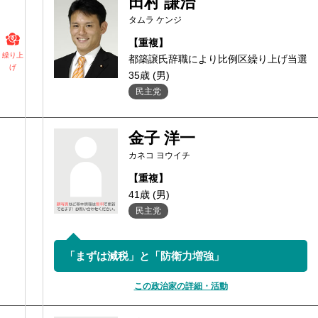
田村 謙治
タムラ ケンジ
【重複】
繰り上
都築譲氏辞職により比例区繰り上げ当選
げ
35歳 (男)
民主党
金子 洋一
カネコ ヨウイチ
【重複】
41歳 (男)
民主党
「まずは減税」と「防衛力増強」
この政治家の詳細・活動