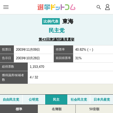
東海
比例代表
民主党
第43回衆議院議員選挙
投票日
2003年11月09日
得票率
40.82% ( ↑ )
告示日
2003年10月28日
前回得票率
31%
総得票数
1,153,470
獲得議席/候補者
4 / 32
数
自由民主党
公明党
民主
社会民主党
日本共産党
標準
名簿順
50音順