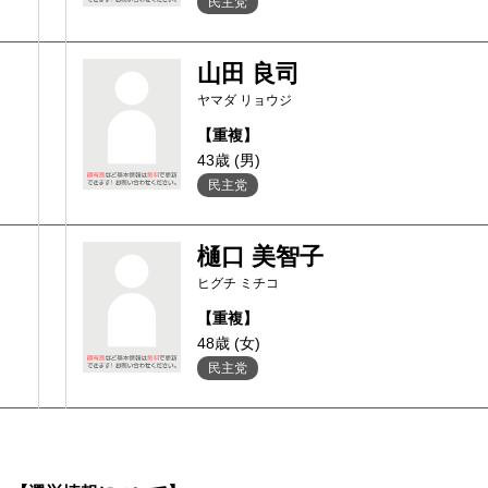
民主党
山田 良司
ヤマダ リョウジ
【重複】
43歳 (男)
民主党
樋口 美智子
ヒグチ ミチコ
【重複】
48歳 (女)
民主党