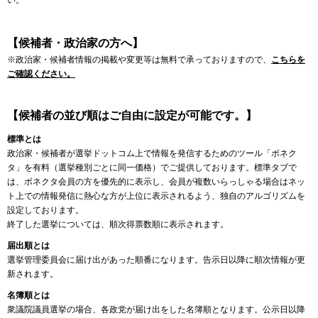
い。
【候補者・政治家の方へ】
※政治家・候補者情報の掲載や変更等は無料で承っておりますので、
こちらを
ご確認ください。
【候補者の並び順はご自由に設定が可能です。】
標準とは
政治家・候補者が選挙ドットコム上で情報を発信するためのツール「ボネク
タ」を有料（選挙種別ごとに同一価格）でご提供しております。標準タブで
は、ボネクタ会員の方を優先的に表示し、会員が複数いらっしゃる場合はネッ
ト上での情報発信に熱心な方が上位に表示されるよう、独自のアルゴリズムを
設定しております。
終了した選挙については、順次得票数順に表示されます。
届出順とは
選挙管理委員会に届け出があった順番になります。告示日以降に順次情報が更
新されます。
名簿順とは
衆議院議員選挙の場合、各政党が届け出をした名簿順となります。公示日以降