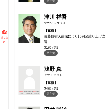
民主党
津川 祥吾
ツガワ ショウゴ
【重複】
佐藤観樹氏辞職により比例区繰り上げ当
繰り上
選
げ
31歳 (男)
民主党
浅野 真
アサノ マコト
【重複】
34歳 (男)
民主党