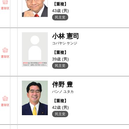
【重複】
選挙区
43歳 (男)
民主党
小林 憲司
コバヤシ ケンジ
【重複】
選挙区
39歳 (男)
民主党
伴野 豊
バンノ ユタカ
【重複】
選挙区
42歳 (男)
民主党