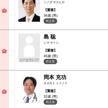
ソノダ ヤスヒロ
【重複】
36歳 (男)
民主党
島 聡
シマ サトシ
【重複】
45歳 (男)
民主党
岡本 充功
オカモト ミツノリ
【重複】
32歳 (男)
民主党