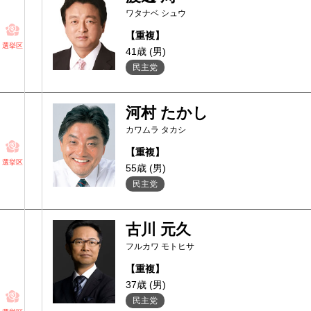
ワタナベ シュウ
【重複】
選挙区
41歳 (男)
民主党
河村 たかし
カワムラ タカシ
【重複】
選挙区
55歳 (男)
民主党
古川 元久
フルカワ モトヒサ
【重複】
37歳 (男)
民主党