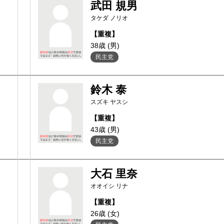
武田 規男
タケダ ノリオ
【重複】
38歳 (男)
民主党
鈴木 泰
スズキ ヤスシ
【重複】
43歳 (男)
民主党
大石 里奈
オオイシ リナ
【重複】
26歳 (女)