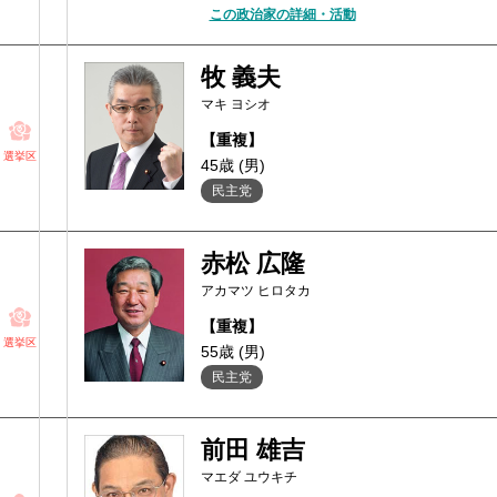
この政治家の詳細・活動
牧 義夫
マキ ヨシオ
【重複】
選挙区
45歳 (男)
民主党
赤松 広隆
アカマツ ヒロタカ
【重複】
選挙区
55歳 (男)
民主党
前田 雄吉
マエダ ユウキチ