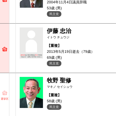
2004年11月4日議員辞職
53歳 (男)
民主党
伊藤 忠治
イトウ チュウジ
【重複】
2013年5月19日逝去（79歳）
69歳 (男)
民主党
牧野 聖修
マキノ セイシュウ
【重複】
選挙区
58歳 (男)
民主党