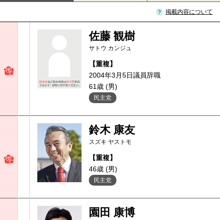
掲載内容について
佐藤 観樹
サトウ カンジュ
【重複】
2004年3月5日議員辞職
61歳 (男)
民主党
鈴木 康友
スズキ ヤストモ
【重複】
46歳 (男)
民主党
園田 康博