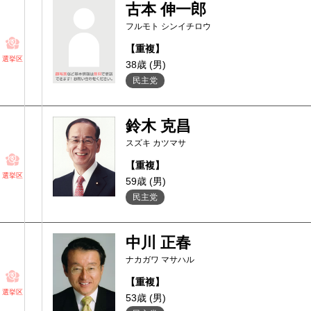
古本 伸一郎
フルモト シンイチロウ
【重複】
選挙区
38歳 (男)
民主党
鈴木 克昌
スズキ カツマサ
【重複】
選挙区
59歳 (男)
民主党
中川 正春
ナカガワ マサハル
【重複】
選挙区
53歳 (男)