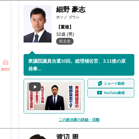
細野 豪志
ホソノ ゴウシ
【重複】
32歳 (男)
民主党
衆議院議員当選10回。総理補佐官、3.11後の原
発事...
選挙区
ショート動画
YouTube動画
この政治家の詳細・活動
渡辺 周