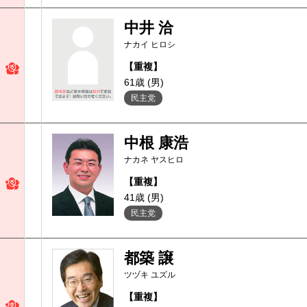
中井 洽
ナカイ ヒロシ
【重複】
61歳 (男)
民主党
中根 康浩
ナカネ ヤスヒロ
【重複】
41歳 (男)
民主党
都築 譲
ツヅキ ユズル
【重複】