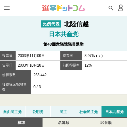
北陸信越
比例代表
日本共産党
第43回衆議院議員選挙
投票日
2003年11月09日
得票率
8.97% ( ↓ )
告示日
2003年10月28日
前回得票率
12%
総得票数
253,442
獲得議席/候補者
0 / 3
数
自由民主党
公明党
民主
社会民主党
日本共産党
標準
名簿順
50音順