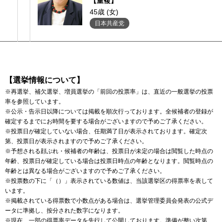
【重複】
45歳 (女)
日本共産党
【選挙情報について】
※再選挙、補欠選挙、増員選挙の「前回の投票率」は、直近の一般選挙の投票
率を参照しています。
※公示・告示日以降については掲載を順次行っております。全候補者の登録が
確定するまでにお時間を要する場合がございますので予めご了承ください。
※投票日が確定していない場合、任期満了日が表示されております。確定次
第、投票日が表示されますので予めご了承ください。
※予想される顔ぶれ・候補者の年齢は、投票日が未定の場合は閲覧した時点の
年齢、投票日が確定している場合は投票日時点の年齢となります。閲覧時点の
年齢とは異なる場合がございますので予めご了承ください。
※投票数の下に「（）」表示されている数値は、当該選挙区の得票率を表して
います。
※掲載されている得票数で小数点がある場合は、選挙管理委員会発表の公式デ
ータに準拠し、按分された数字になります。
※現在、一部の得票率データを先行して公開しております。準備が整い次第、