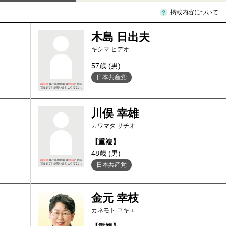
掲載内容について
木島 日出夫
キシマ ヒデオ
57歳 (男)
日本共産党
川俣 幸雄
カワマタ サチオ
【重複】
48歳 (男)
日本共産党
金元 幸枝
カネモト ユキエ