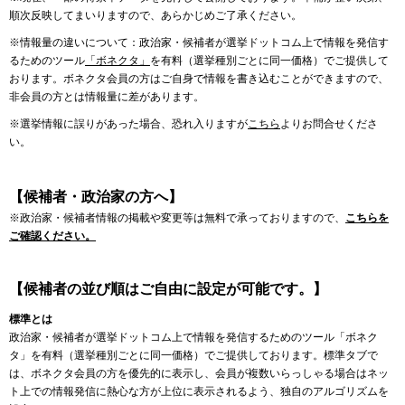
順次反映してまいりますので、あらかじめご了承ください。
※情報量の違いについて：政治家・候補者が選挙ドットコム上で情報を発信す
るためのツール
「ボネクタ」
を有料（選挙種別ごとに同一価格）でご提供して
おります。ボネクタ会員の方はご自身で情報を書き込むことができますので、
非会員の方とは情報量に差があります。
※選挙情報に誤りがあった場合、恐れ入りますが
こちら
よりお問合せくださ
い。
【候補者・政治家の方へ】
※政治家・候補者情報の掲載や変更等は無料で承っておりますので、
こちらを
ご確認ください。
【候補者の並び順はご自由に設定が可能です。】
標準とは
政治家・候補者が選挙ドットコム上で情報を発信するためのツール「ボネク
タ」を有料（選挙種別ごとに同一価格）でご提供しております。標準タブで
は、ボネクタ会員の方を優先的に表示し、会員が複数いらっしゃる場合はネッ
ト上での情報発信に熱心な方が上位に表示されるよう、独自のアルゴリズムを