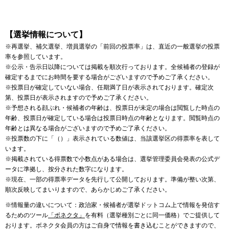
【選挙情報について】
※再選挙、補欠選挙、増員選挙の「前回の投票率」は、直近の一般選挙の投票
率を参照しています。
※公示・告示日以降については掲載を順次行っております。全候補者の登録が
確定するまでにお時間を要する場合がございますので予めご了承ください。
※投票日が確定していない場合、任期満了日が表示されております。確定次
第、投票日が表示されますので予めご了承ください。
※予想される顔ぶれ・候補者の年齢は、投票日が未定の場合は閲覧した時点の
年齢、投票日が確定している場合は投票日時点の年齢となります。閲覧時点の
年齢とは異なる場合がございますので予めご了承ください。
※投票数の下に「（）」表示されている数値は、当該選挙区の得票率を表して
います。
※掲載されている得票数で小数点がある場合は、選挙管理委員会発表の公式デ
ータに準拠し、按分された数字になります。
※現在、一部の得票率データを先行して公開しております。準備が整い次第、
順次反映してまいりますので、あらかじめご了承ください。
※情報量の違いについて：政治家・候補者が選挙ドットコム上で情報を発信す
るためのツール
「ボネクタ」
を有料（選挙種別ごとに同一価格）でご提供して
おります。ボネクタ会員の方はご自身で情報を書き込むことができますので、