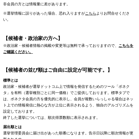
非会員の方とは情報量に差があります。
※選挙情報に誤りがあった場合、恐れ入りますが
こちら
よりお問合せくださ
い。
【候補者・政治家の方へ】
※政治家・候補者情報の掲載や変更等は無料で承っておりますので、
こちらを
ご確認ください。
【候補者の並び順はご自由に設定が可能です。】
標準とは
政治家・候補者が選挙ドットコム上で情報を発信するためのツール「ボネク
タ」を有料（選挙種別ごとに同一価格）でご提供しております。標準タブで
は、ボネクタ会員の方を優先的に表示し、会員が複数いらっしゃる場合はネッ
ト上での情報発信に熱心な方が上位に表示されるよう、独自のアルゴリズムを
設定しております。
終了した選挙については、順次得票数順に表示されます。
届出順とは
選挙管理委員会に届け出があった順番になります。告示日以降に順次情報が更