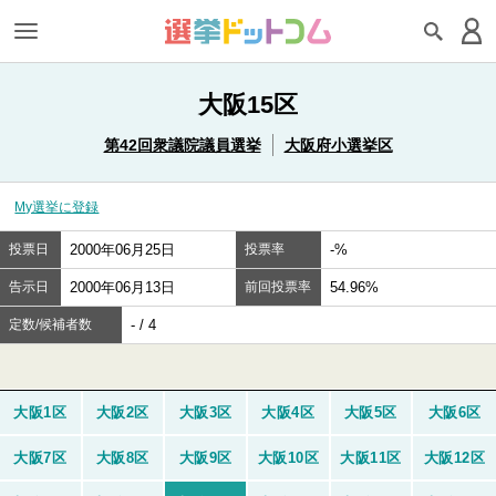
大阪15区
第42回衆議院議員選挙
大阪府小選挙区
My選挙に登録
投票日
2000年06月25日
投票率
-%
告示日
2000年06月13日
前回投票率
54.96%
定数/候補者数
- / 4
大阪1区
大阪2区
大阪3区
大阪4区
大阪5区
大阪6区
大阪7区
大阪8区
大阪9区
大阪10区
大阪11区
大阪12区