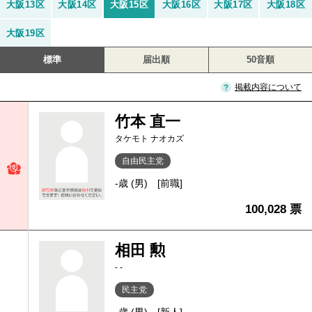
大阪13区
大阪14区
大阪15区
大阪16区
大阪17区
大阪18区
大阪19区
標準
届出順
50音順
掲載内容について
竹本 直一
タケモト ナオカズ
自由民主党
-歳 (男)
[前職]
100,028 票
相田 勲
- -
民主党