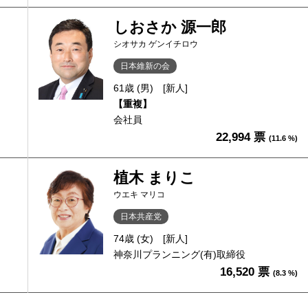
しおさか 源一郎
シオサカ ゲンイチロウ
日本維新の会
61歳 (男)
[新人]
【重複】
会社員
22,994 票
(11.6 %)
植木 まりこ
ウエキ マリコ
日本共産党
74歳 (女)
[新人]
神奈川プランニング(有)取締役
16,520 票
(8.3 %)