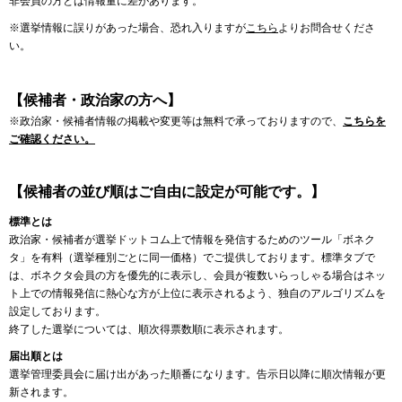
非会員の方とは情報量に差があります。
※選挙情報に誤りがあった場合、恐れ入りますが
こちら
よりお問合せくださ
い。
【候補者・政治家の方へ】
※政治家・候補者情報の掲載や変更等は無料で承っておりますので、
こちらを
ご確認ください。
【候補者の並び順はご自由に設定が可能です。】
標準とは
政治家・候補者が選挙ドットコム上で情報を発信するためのツール「ボネク
タ」を有料（選挙種別ごとに同一価格）でご提供しております。標準タブで
は、ボネクタ会員の方を優先的に表示し、会員が複数いらっしゃる場合はネッ
ト上での情報発信に熱心な方が上位に表示されるよう、独自のアルゴリズムを
設定しております。
終了した選挙については、順次得票数順に表示されます。
届出順とは
選挙管理委員会に届け出があった順番になります。告示日以降に順次情報が更
新されます。