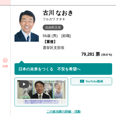
古川 なおき
フルカワ ナオキ
自由民主党
56歳 (男)
[前職]
【重複】
選挙区支部長
79,281 票
(39.8 %)
比例
日本の未来をつくる 不安を希望へ
YouTube動画
この政治家の詳細・活動