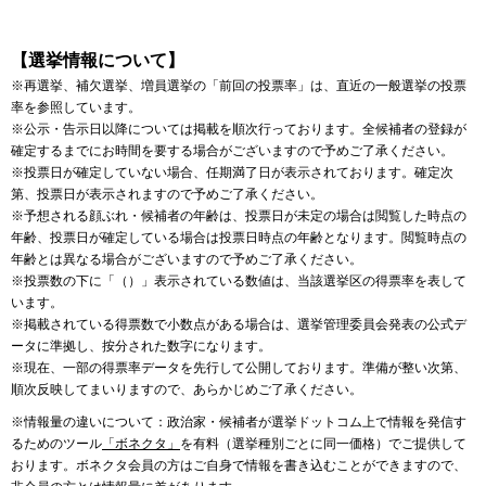
【選挙情報について】
※再選挙、補欠選挙、増員選挙の「前回の投票率」は、直近の一般選挙の投票
率を参照しています。
※公示・告示日以降については掲載を順次行っております。全候補者の登録が
確定するまでにお時間を要する場合がございますので予めご了承ください。
※投票日が確定していない場合、任期満了日が表示されております。確定次
第、投票日が表示されますので予めご了承ください。
※予想される顔ぶれ・候補者の年齢は、投票日が未定の場合は閲覧した時点の
年齢、投票日が確定している場合は投票日時点の年齢となります。閲覧時点の
年齢とは異なる場合がございますので予めご了承ください。
※投票数の下に「（）」表示されている数値は、当該選挙区の得票率を表して
います。
※掲載されている得票数で小数点がある場合は、選挙管理委員会発表の公式デ
ータに準拠し、按分された数字になります。
※現在、一部の得票率データを先行して公開しております。準備が整い次第、
順次反映してまいりますので、あらかじめご了承ください。
※情報量の違いについて：政治家・候補者が選挙ドットコム上で情報を発信す
るためのツール
「ボネクタ」
を有料（選挙種別ごとに同一価格）でご提供して
おります。ボネクタ会員の方はご自身で情報を書き込むことができますので、