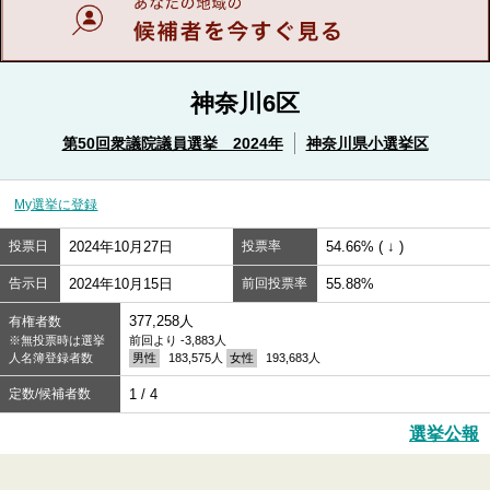
神奈川6区
第50回衆議院議員選挙 2024年
神奈川県小選挙区
My選挙に登録
投票日
2024年10月27日
投票率
54.66% ( ↓ )
告示日
2024年10月15日
前回投票率
55.88%
377,258人
有権者数
※無投票時は選挙
前回より -3,883人
人名簿登録者数
男性
183,575人
女性
193,683人
定数/候補者数
1 / 4
選挙公報