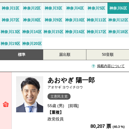
神奈川1区
神奈川2区
神奈川3区
神奈川4区
神奈川5区
神奈川6区
神奈川7区
神奈川8区
神奈川9区
神奈川10区
神奈川11区
神奈川12区
神奈川13区
神奈川14区
神奈川15区
神奈川16区
神奈川17区
神奈川18区
神奈川19区
神奈川20区
標準
届出順
50音順
掲載内容について
あおやぎ 陽一郎
アオヤギ ヨウイチロウ
立憲民主党
55歳 (男)
[前職]
【重複】
政党役員
80,207 票
(40.3 %)