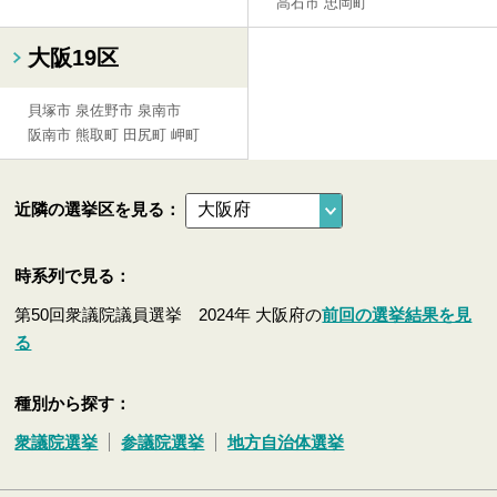
高石市
忠岡町
大阪19区
貝塚市
泉佐野市
泉南市
阪南市
熊取町
田尻町
岬町
近隣の選挙区を見る：
時系列で見る：
第50回衆議院議員選挙 2024年 大阪府の
前回の選挙結果を見
る
種別から探す：
衆議院選挙
参議院選挙
地方自治体選挙