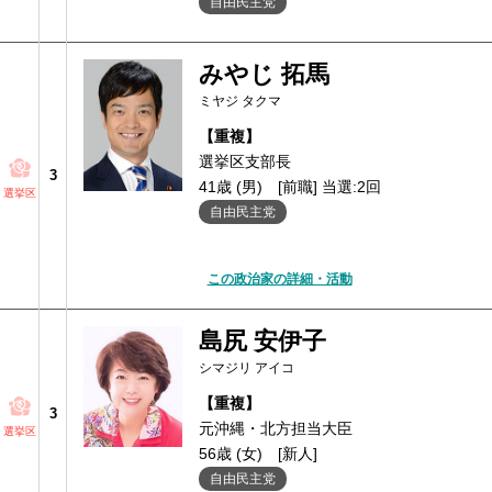
自由民主党
みやじ 拓馬
ミヤジ タクマ
【重複】
選挙区支部長
3
41歳 (男)
[前職] 当選:2回
選挙区
自由民主党
この政治家の詳細・活動
島尻 安伊子
シマジリ アイコ
【重複】
3
元沖縄・北方担当大臣
選挙区
56歳 (女)
[新人]
自由民主党