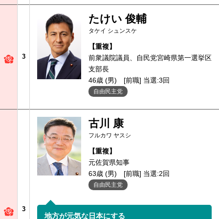
たけい 俊輔
タケイ シュンスケ
【重複】
3
前衆議院議員、自民党宮崎県第一選挙区
支部長
46歳 (男)
[前職] 当選:3回
自由民主党
古川 康
フルカワ ヤスシ
【重複】
元佐賀県知事
63歳 (男)
[前職] 当選:2回
自由民主党
3
地方が元気な日本にする