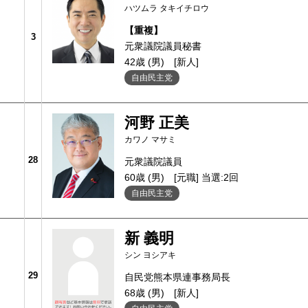
ハツムラ タキイチロウ
【重複】
3
元衆議院議員秘書
42歳 (男)
[新人]
自由民主党
河野 正美
カワノ マサミ
28
元衆議院議員
60歳 (男)
[元職] 当選:2回
自由民主党
新 義明
シン ヨシアキ
29
自民党熊本県連事務局長
68歳 (男)
[新人]