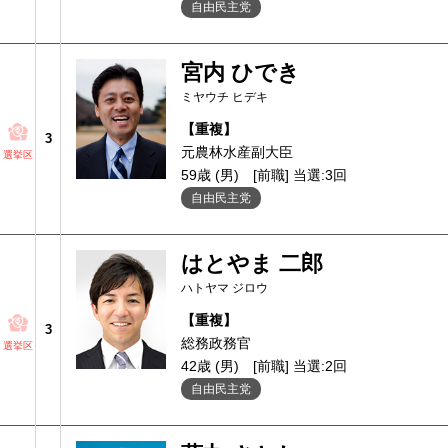
自由民主党
宮内 ひでき
ミヤウチ ヒデキ
【重複】
3
元農林水産副大臣
選挙区
59歳 (男)
[前職] 当選:3回
自由民主党
はとやま 二郎
ハトヤマ ジロウ
【重複】
3
総務政務官
選挙区
42歳 (男)
[前職] 当選:2回
自由民主党