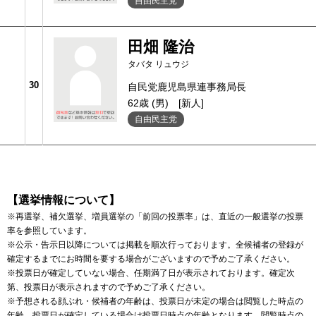
自由民主党
田畑 隆治
タバタ リュウジ
30
自民党鹿児島県連事務局長
62歳 (男)
[新人]
自由民主党
【選挙情報について】
※再選挙、補欠選挙、増員選挙の「前回の投票率」は、直近の一般選挙の投票
率を参照しています。
※公示・告示日以降については掲載を順次行っております。全候補者の登録が
確定するまでにお時間を要する場合がございますので予めご了承ください。
※投票日が確定していない場合、任期満了日が表示されております。確定次
第、投票日が表示されますので予めご了承ください。
※予想される顔ぶれ・候補者の年齢は、投票日が未定の場合は閲覧した時点の
年齢、投票日が確定している場合は投票日時点の年齢となります。閲覧時点の