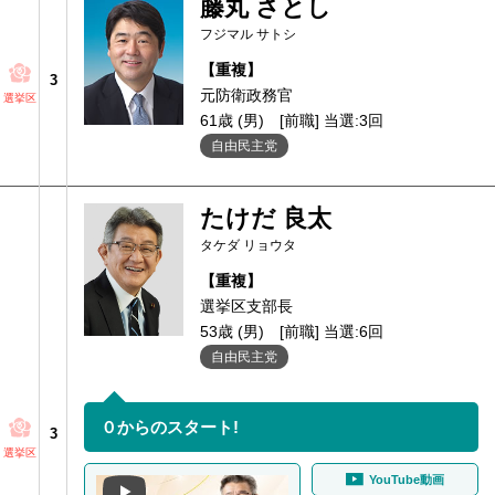
藤丸 さとし
フジマル サトシ
【重複】
3
元防衛政務官
選挙区
61歳 (男)
[前職] 当選:3回
自由民主党
たけだ 良太
タケダ リョウタ
【重複】
選挙区支部長
53歳 (男)
[前職] 当選:6回
自由民主党
０からのスタート!
3
選挙区
YouTube動画