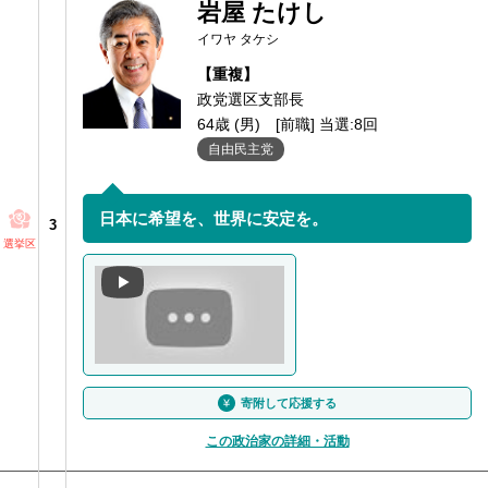
岩屋 たけし
イワヤ タケシ
【重複】
政党選区支部長
64歳 (男)
[前職] 当選:8回
自由民主党
日本に希望を、世界に安定を。
3
選挙区
寄附して応援する
この政治家の詳細・活動