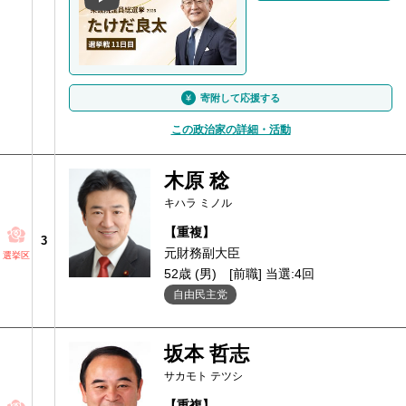
寄附して応援する
この政治家の詳細・活動
木原 稔
キハラ ミノル
【重複】
3
元財務副大臣
選挙区
52歳 (男)
[前職] 当選:4回
自由民主党
坂本 哲志
サカモト テツシ
【重複】