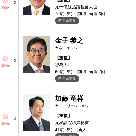
3
元一億総活躍担当大臣
選挙区
70歳 (男)
[前職] 当選:6回
自由民主党
金子 恭之
カネコ ヤスシ
【重複】
3
総務大臣
選挙区
60歳 (男)
[前職] 当選:7回
自由民主党
加藤 竜祥
カトウ リュウショウ
【重複】
3
元衆議院議員秘書
選挙区
41歳 (男)
[新人]