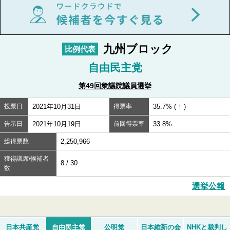
九州ブロック
比例代表
自由民主党
第49回衆議院議員選挙
投票日
2021年10月31日
得票率
35.7% ( ↑ )
告示日
2021年10月19日
前回得票率
33.8%
総得票数
2,250,966
獲得議席/候補者
8 / 30
数
選挙公報
日本共産党
自由民主党
公明党
日本維新の会
NHKと裁判し