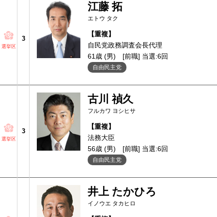
江藤 拓
エトウ タク
【重複】
3
自民党政務調査会長代理
選挙区
61歳 (男)
[前職] 当選:6回
自由民主党
古川 禎久
フルカワ ヨシヒサ
【重複】
3
法務大臣
選挙区
56歳 (男)
[前職] 当選:6回
自由民主党
井上 たかひろ
イノウエ タカヒロ