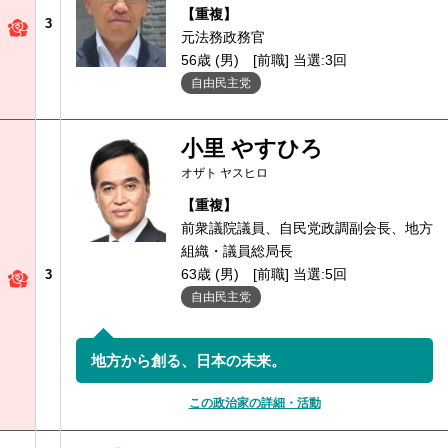
【重複】
3
元法務政務官
56歳 (男)
[前職] 当選:3回
自由民主党
小里 やすひろ
オザト ヤスヒロ
【重複】
前衆議院議員、自民党政調副会長、地方
組織・議員総局長
63歳 (男)
[前職] 当選:5回
3
自由民主党
地方から創る、日本の未来。
この政治家の詳細・活動