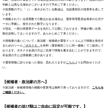
年齢とは異なる場合がございますので予めご了承ください。
※投票数の下に「（）」表示されている数値は、当該選挙区の得票率を表して
います。
※掲載されている得票数で小数点がある場合は、選挙管理委員会発表の公式デ
ータに準拠し、按分された数字になります。
※現在、一部の得票率データを先行して公開しております。準備が整い次第、
順次反映してまいりますので、あらかじめご了承ください。
※情報量の違いについて：政治家・候補者が選挙ドットコム上で情報を発信す
るためのツール
「ボネクタ」
を有料（選挙種別ごとに同一価格）でご提供して
おります。ボネクタ会員の方はご自身で情報を書き込むことができますので、
非会員の方とは情報量に差があります。
※選挙情報に誤りがあった場合、恐れ入りますが
こちら
よりお問合せくださ
い。
【候補者・政治家の方へ】
※政治家・候補者情報の掲載や変更等は無料で承っておりますので、
こちらを
ご確認ください。
【候補者の並び順はご自由に設定が可能です。】