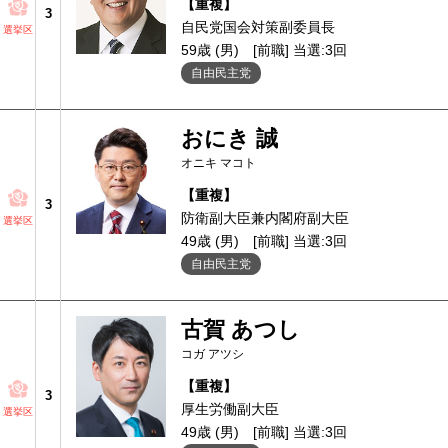
【重複】
3
自民党国会対策副委員長
選挙区
59歳 (男)
[前職] 当選:3回
自由民主党
おにき 誠
オニキ マコト
【重複】
3
防衛副大臣兼内閣府副大臣
選挙区
49歳 (男)
[前職] 当選:3回
自由民主党
古賀 あつし
コガ アツシ
【重複】
3
厚生労働副大臣
選挙区
49歳 (男)
[前職] 当選:3回