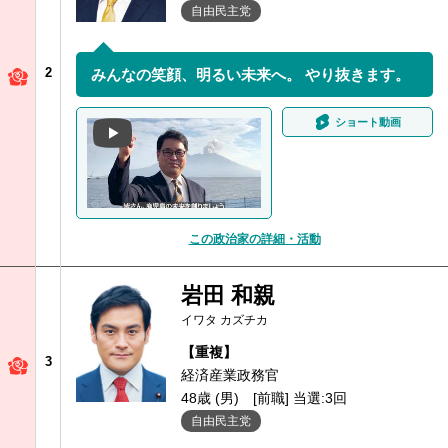
自由民主党
2
みんなの笑顔、明るい未来へ。 やり抜きます。
ショート動画
この政治家の詳細・活動
岩田 和親
イワタ カズチカ
【重複】
3
経済産業政務官
48歳 (男)
[前職] 当選:3回
自由民主党