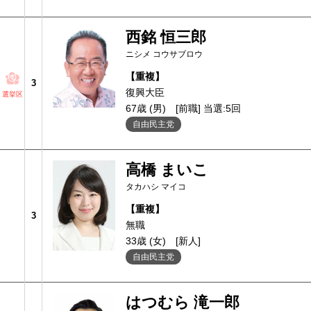
西銘 恒三郎
ニシメ コウサブロウ
【重複】
3
復興大臣
選挙区
67歳 (男)
[前職] 当選:5回
自由民主党
高橋 まいこ
タカハシ マイコ
【重複】
3
無職
33歳 (女)
[新人]
自由民主党
はつむら 滝一郎