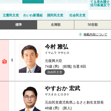
てる党弁護士
法72条違反で
立憲民主党
れいわ新選組
国民民主党
社会民主党
標準
名簿順
50音順
掲載内容について
今村 雅弘
イマムラ マサヒロ
1
元復興大臣
74歳 (男)
[前職] 当選:8回
自由民主党
やすおか 宏武
ヤスオカ ヒロタケ
元自民党鹿児島県ふるさと創生支部長
48歳 (男)
[新人]