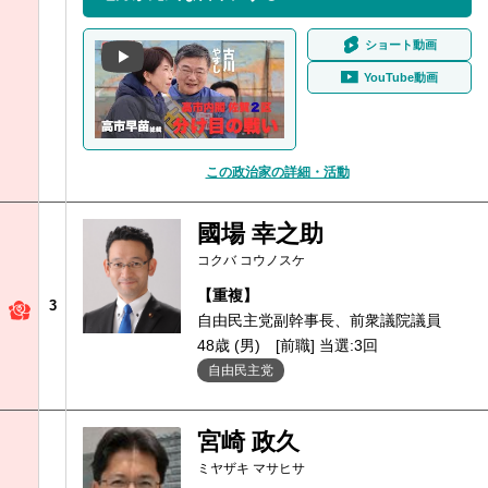
ショート動画
YouTube動画
この政治家の詳細・活動
國場 幸之助
コクバ コウノスケ
【重複】
3
自由民主党副幹事長、前衆議院議員
48歳 (男)
[前職] 当選:3回
自由民主党
宮崎 政久
ミヤザキ マサヒサ