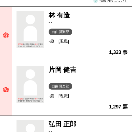
掲載内容について
林 有造
- -
自由倶楽部
-歳
[現職]
1,323 票
片岡 健吉
- -
自由倶楽部
-歳
[現職]
1,297 票
弘田 正郎
- -