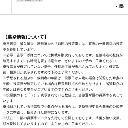
- 票
【選挙情報について】
※再選挙、補欠選挙、増員選挙の「前回の投票率」は、直近の一般選挙の投票
率を参照しています。
※公示・告示日以降については掲載を順次行っております。全候補者の登録が
確定するまでにお時間を要する場合がございますので予めご了承ください。
※投票日が確定していない場合、任期満了日が表示されております。確定次
第、投票日が表示されますので予めご了承ください。
※予想される顔ぶれ・候補者の年齢は、投票日が未定の場合は閲覧した時点の
年齢、投票日が確定している場合は投票日時点の年齢となります。閲覧時点の
年齢とは異なる場合がございますので予めご了承ください。
※投票数の下に「（）」表示されている数値は、当該選挙区の得票率を表して
います。
※掲載されている得票数で小数点がある場合は、選挙管理委員会発表の公式デ
ータに準拠し、按分された数字になります。
※現在、一部の得票率データを先行して公開しております。準備が整い次第、
順次反映してまいりますので、あらかじめご了承ください。