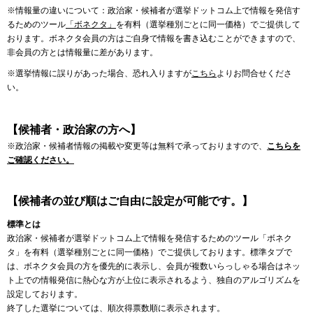
※情報量の違いについて：政治家・候補者が選挙ドットコム上で情報を発信す
るためのツール
「ボネクタ」
を有料（選挙種別ごとに同一価格）でご提供して
おります。ボネクタ会員の方はご自身で情報を書き込むことができますので、
非会員の方とは情報量に差があります。
※選挙情報に誤りがあった場合、恐れ入りますが
こちら
よりお問合せくださ
い。
【候補者・政治家の方へ】
※政治家・候補者情報の掲載や変更等は無料で承っておりますので、
こちらを
ご確認ください。
【候補者の並び順はご自由に設定が可能です。】
標準とは
政治家・候補者が選挙ドットコム上で情報を発信するためのツール「ボネク
タ」を有料（選挙種別ごとに同一価格）でご提供しております。標準タブで
は、ボネクタ会員の方を優先的に表示し、会員が複数いらっしゃる場合はネッ
ト上での情報発信に熱心な方が上位に表示されるよう、独自のアルゴリズムを
設定しております。
終了した選挙については、順次得票数順に表示されます。