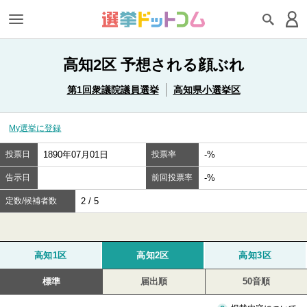
高知2区 予想される顔ぶれ
第1回衆議院議員選挙
高知県小選挙区
My選挙に登録
投票日
1890年07月01日
投票率
-%
告示日
前回投票率
-%
定数/候補者数
2 / 5
高知1区
高知2区
高知3区
標準
届出順
50音順