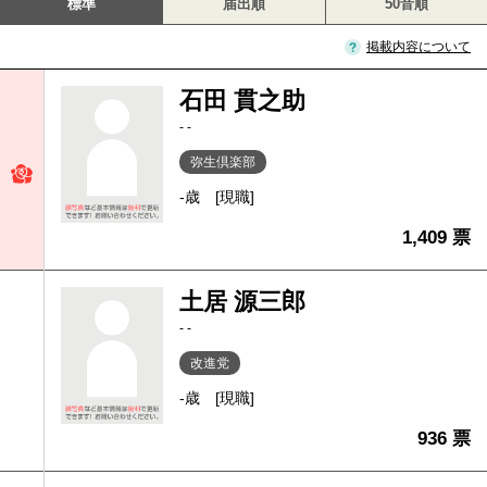
標準
届出順
50音順
掲載内容について
石田 貫之助
- -
弥生倶楽部
-歳
[現職]
1,409 票
土居 源三郎
- -
改進党
-歳
[現職]
936 票