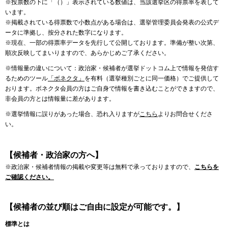
※投票数の下に「（）」表示されている数値は、当該選挙区の得票率を表して
います。
※掲載されている得票数で小数点がある場合は、選挙管理委員会発表の公式デ
ータに準拠し、按分された数字になります。
※現在、一部の得票率データを先行して公開しております。準備が整い次第、
順次反映してまいりますので、あらかじめご了承ください。
※情報量の違いについて：政治家・候補者が選挙ドットコム上で情報を発信す
るためのツール
「ボネクタ」
を有料（選挙種別ごとに同一価格）でご提供して
おります。ボネクタ会員の方はご自身で情報を書き込むことができますので、
非会員の方とは情報量に差があります。
※選挙情報に誤りがあった場合、恐れ入りますが
こちら
よりお問合せくださ
い。
【候補者・政治家の方へ】
※政治家・候補者情報の掲載や変更等は無料で承っておりますので、
こちらを
ご確認ください。
【候補者の並び順はご自由に設定が可能です。】
標準とは