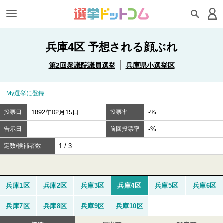
兵庫4区 予想される顔ぶれ
第2回衆議院議員選挙
兵庫県小選挙区
My選挙に登録
投票日
1892年02月15日
投票率
-%
告示日
前回投票率
-%
定数/候補者数
1 / 3
兵庫1区
兵庫2区
兵庫3区
兵庫4区
兵庫5区
兵庫6区
兵庫7区
兵庫8区
兵庫9区
兵庫10区