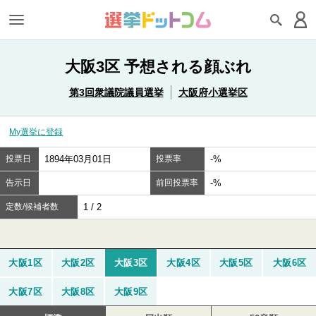
大阪3区 予想される顔ぶれ
第3回衆議院議員選挙
大阪府小選挙区
My選挙に登録
投票日
1894年03月01日
投票率
-%
告示日
前回投票率
-%
定数/候補者数
1 / 2
大阪1区
大阪2区
大阪3区
大阪4区
大阪5区
大阪6区
大阪7区
大阪8区
大阪9区