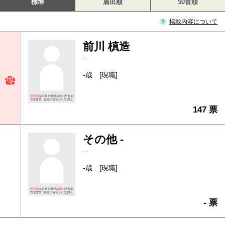
標準
届出順
50音順
掲載内容について
前川 槙造
- -
-歳
[現職]
147 票
その他 -
- -
-歳
[現職]
- 票