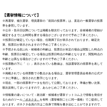
【選挙情報について】
※再選挙、補欠選挙、増員選挙の「前回の投票率」は、直近の一般選挙の投票
率を参照しています。
※公示・告示日以降については掲載を順次行っております。全候補者の登録が
確定するまでにお時間を要する場合がございますので予めご了承ください。
※投票日が確定していない場合、任期満了日が表示されております。確定次
第、投票日が表示されますので予めご了承ください。
※予想される顔ぶれ・候補者の年齢は、投票日が未定の場合は閲覧した時点の
年齢、投票日が確定している場合は投票日時点の年齢となります。閲覧時点の
年齢とは異なる場合がございますので予めご了承ください。
※投票数の下に「（）」表示されている数値は、当該選挙区の得票率を表して
います。
※掲載されている得票数で小数点がある場合は、選挙管理委員会発表の公式デ
ータに準拠し、按分された数字になります。
※現在、一部の得票率データを先行して公開しております。準備が整い次第、
順次反映してまいりますので、あらかじめご了承ください。
※情報量の違いについて：政治家・候補者が選挙ドットコム上で情報を発信す
るためのツール
「ボネクタ」
を有料（選挙種別ごとに同一価格）でご提供して
おります。ボネクタ会員の方はご自身で情報を書き込むことができますので、