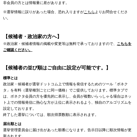
非会員の方とは情報量に差があります。
※選挙情報に誤りがあった場合、恐れ入りますが
こちら
よりお問合せくださ
い。
【候補者・政治家の方へ】
※政治家・候補者情報の掲載や変更等は無料で承っておりますので、
こちらを
ご確認ください。
【候補者の並び順はご自由に設定が可能です。】
標準とは
政治家・候補者が選挙ドットコム上で情報を発信するためのツール「ボネク
タ」を有料（選挙種別ごとに同一価格）でご提供しております。標準タブで
は、ボネクタ会員の方を優先的に表示し、会員が複数いらっしゃる場合はネッ
ト上での情報発信に熱心な方が上位に表示されるよう、独自のアルゴリズムを
設定しております。
終了した選挙については、順次得票数順に表示されます。
届出順とは
選挙管理委員会に届け出があった順番になります。告示日以降に順次情報が更
新されます。