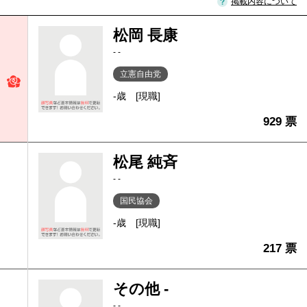
掲載内容について
松岡 長康
- -
立憲自由党
-歳
[現職]
929 票
松尾 純斉
- -
国民協会
-歳
[現職]
217 票
その他 -
- -