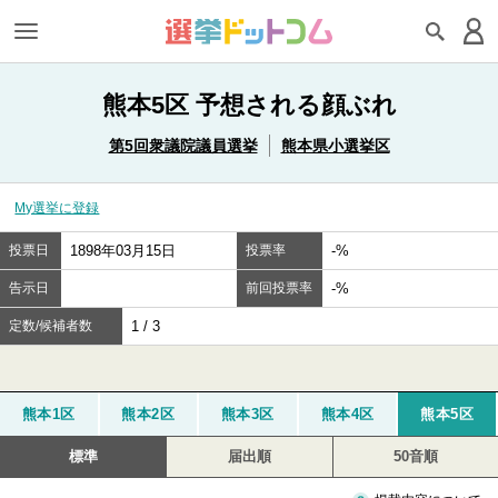
熊本5区 予想される顔ぶれ
第5回衆議院議員選挙
熊本県小選挙区
My選挙に登録
投票日
1898年03月15日
投票率
-%
告示日
前回投票率
-%
定数/候補者数
1 / 3
熊本1区
熊本2区
熊本3区
熊本4区
熊本5区
標準
届出順
50音順