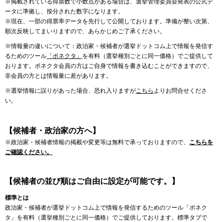
※掲載されている得票数で小数点がある場合は、選挙管理委員会発表の公式デ
ータに準拠し、按分された数字になります。
※現在、一部の得票率データを先行して公開しております。準備が整い次第、
順次反映してまいりますので、あらかじめご了承ください。
※情報量の違いについて：政治家・候補者が選挙ドットコム上で情報を発信す
るためのツール
「ボネクタ」
を有料（選挙種別ごとに同一価格）でご提供して
おります。ボネクタ会員の方はご自身で情報を書き込むことができますので、
非会員の方とは情報量に差があります。
※選挙情報に誤りがあった場合、恐れ入りますが
こちら
よりお問合せくださ
い。
【候補者・政治家の方へ】
※政治家・候補者情報の掲載や変更等は無料で承っておりますので、
こちらを
ご確認ください。
【候補者の並び順はご自由に設定が可能です。】
標準とは
政治家・候補者が選挙ドットコム上で情報を発信するためのツール「ボネク
タ」を有料（選挙種別ごとに同一価格）でご提供しております。標準タブで