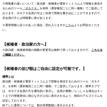
※情報量の違いについて：政治家・候補者が選挙ドットコム上で情報を発信す
るためのツール
「ボネクタ」
を有料（選挙種別ごとに同一価格）でご提供して
おります。ボネクタ会員の方はご自身で情報を書き込むことができますので、
非会員の方とは情報量に差があります。
※選挙情報に誤りがあった場合、恐れ入りますが
こちら
よりお問合せくださ
い。
【候補者・政治家の方へ】
※政治家・候補者情報の掲載や変更等は無料で承っておりますので、
こちらを
ご確認ください。
【候補者の並び順はご自由に設定が可能です。】
標準とは
政治家・候補者が選挙ドットコム上で情報を発信するためのツール「ボネク
タ」を有料（選挙種別ごとに同一価格）でご提供しております。標準タブで
は、ボネクタ会員の方を優先的に表示し、会員が複数いらっしゃる場合はネッ
ト上での情報発信に熱心な方が上位に表示されるよう、独自のアルゴリズムを
設定しております。
終了した選挙については、順次得票数順に表示されます。