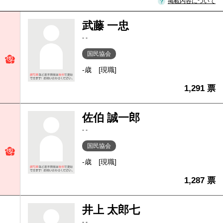
掲載内容について
武藤 一忠
- -
国民協会
-歳
[現職]
1,291 票
佐伯 誠一郎
- -
国民協会
-歳
[現職]
1,287 票
井上 太郎七
- -