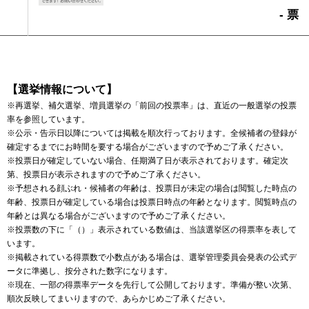
- 票
【選挙情報について】
※再選挙、補欠選挙、増員選挙の「前回の投票率」は、直近の一般選挙の投票
率を参照しています。
※公示・告示日以降については掲載を順次行っております。全候補者の登録が
確定するまでにお時間を要する場合がございますので予めご了承ください。
※投票日が確定していない場合、任期満了日が表示されております。確定次
第、投票日が表示されますので予めご了承ください。
※予想される顔ぶれ・候補者の年齢は、投票日が未定の場合は閲覧した時点の
年齢、投票日が確定している場合は投票日時点の年齢となります。閲覧時点の
年齢とは異なる場合がございますので予めご了承ください。
※投票数の下に「（）」表示されている数値は、当該選挙区の得票率を表して
います。
※掲載されている得票数で小数点がある場合は、選挙管理委員会発表の公式デ
ータに準拠し、按分された数字になります。
※現在、一部の得票率データを先行して公開しております。準備が整い次第、
順次反映してまいりますので、あらかじめご了承ください。