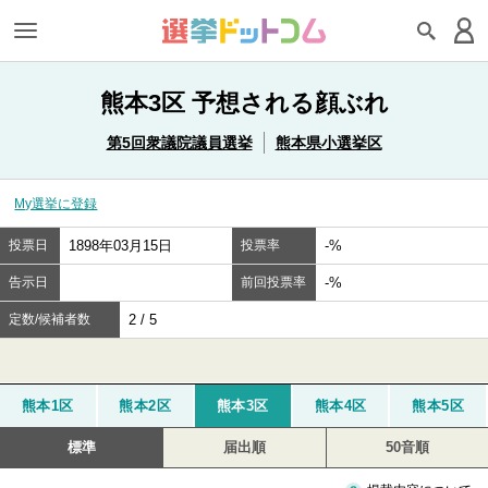
熊本3区 予想される顔ぶれ
第5回衆議院議員選挙
熊本県小選挙区
My選挙に登録
投票日
1898年03月15日
投票率
-%
告示日
前回投票率
-%
定数/候補者数
2 / 5
熊本1区
熊本2区
熊本3区
熊本4区
熊本5区
標準
届出順
50音順