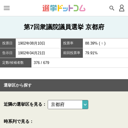
第7回衆議院議員選挙 京都府
投票日
1902年08月10日
投票率
88.39% ( ↑ )
告示日
1902年04月21日
前回投票率
79.91%
定数/候補者数
376 / 679
選挙区から探す
近隣の選挙区を見る：
時系列で見る：