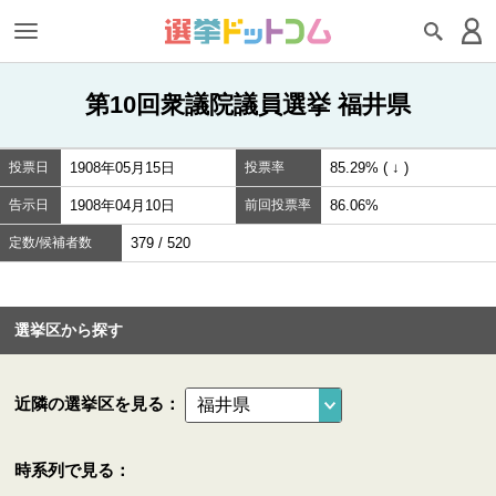
第10回衆議院議員選挙 福井県
投票日
1908年05月15日
投票率
85.29% ( ↓ )
告示日
1908年04月10日
前回投票率
86.06%
定数/候補者数
379 / 520
選挙区から探す
近隣の選挙区を見る：
時系列で見る：