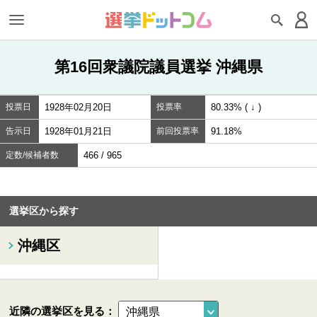
第16回衆議院議員選挙 沖縄県
投票日
1928年02月20日
投票率
80.33% ( ↓ )
告示日
1928年01月21日
前回投票率
91.18%
定数/候補者数
466 / 965
選挙区から探す
沖縄区
近隣の選挙区を見る：