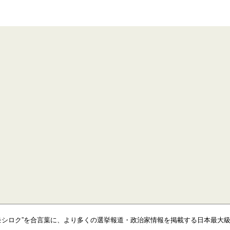
モシロク”を合言葉に、より多くの選挙報道・政治家情報を掲載する日本最大