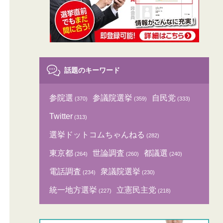
話題のキーワード
参院選
参議院選挙
自民党
(370)
(359)
(333)
Twitter
(313)
選挙ドットコムちゃんねる
(282)
東京都
世論調査
都議選
(264)
(260)
(240)
電話調査
衆議院選挙
(234)
(230)
統一地方選挙
立憲民主党
(227)
(218)