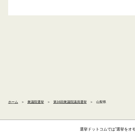
ホーム
＞
衆議院選挙
＞
第16回衆議院議員選挙
＞
山梨県
選挙ドットコムでは”選挙をオ