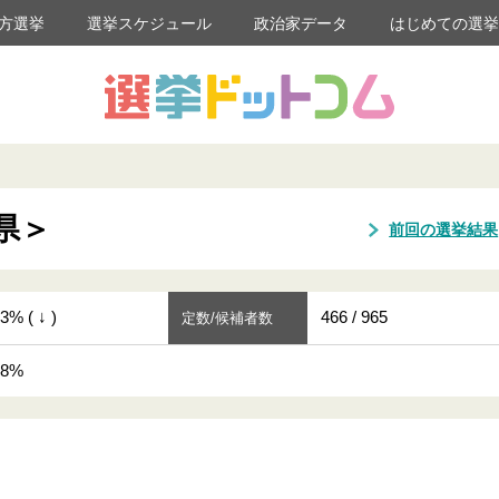
方選挙
選挙スケジュール
政治家データ
はじめての選
県＞
前回の選挙結果
3% ( ↓ )
466 / 965
定数/候補者数
18%