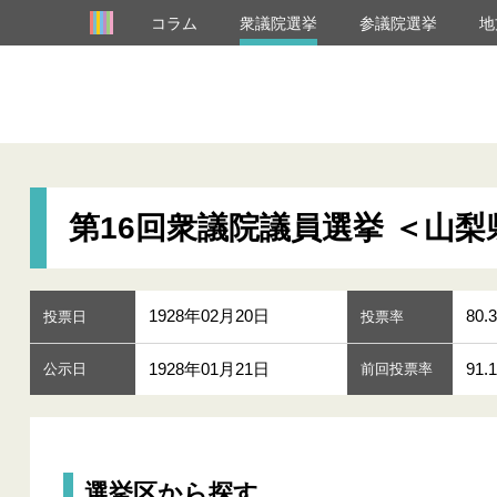
コラム
衆議院選挙
参議院選挙
地
第16回衆議院議員選挙 ＜山梨
1928年02月20日
80.3
投票日
投票率
1928年01月21日
91.
公示日
前回投票率
選挙区から探す