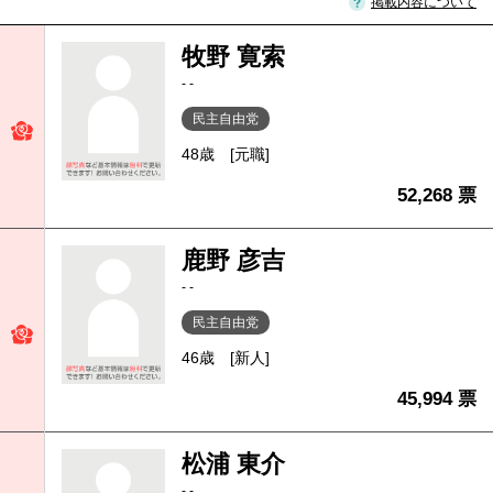
掲載内容について
牧野 寛索
- -
民主自由党
48歳
[元職]
52,268 票
鹿野 彦吉
- -
民主自由党
46歳
[新人]
45,994 票
松浦 東介
- -