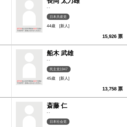
長岡 太刀雄
- -
日本共産党
44歳
[新人]
15,926 票
船木 武雄
- -
民主党1947
45歳
[新人]
13,758 票
斎藤 仁
- -
日本社会党