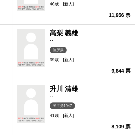
46歳
[新人]
11,956 票
高梨 義雄
- -
無所属
39歳
[新人]
9,844 票
升川 清雄
- -
民主党1947
41歳
[新人]
8,109 票