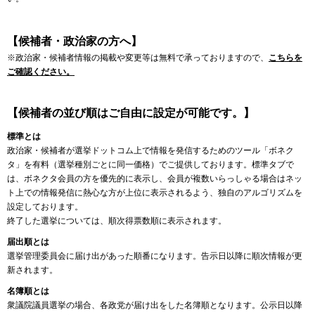
【候補者・政治家の方へ】
※政治家・候補者情報の掲載や変更等は無料で承っておりますので、
こちらを
ご確認ください。
【候補者の並び順はご自由に設定が可能です。】
標準とは
政治家・候補者が選挙ドットコム上で情報を発信するためのツール「ボネク
タ」を有料（選挙種別ごとに同一価格）でご提供しております。標準タブで
は、ボネクタ会員の方を優先的に表示し、会員が複数いらっしゃる場合はネッ
ト上での情報発信に熱心な方が上位に表示されるよう、独自のアルゴリズムを
設定しております。
終了した選挙については、順次得票数順に表示されます。
届出順とは
選挙管理委員会に届け出があった順番になります。告示日以降に順次情報が更
新されます。
名簿順とは
衆議院議員選挙の場合、各政党が届け出をした名簿順となります。公示日以降