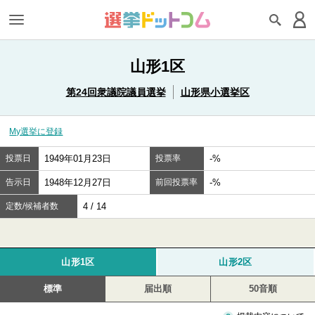
山形1区
第24回衆議院議員選挙
山形県小選挙区
My選挙に登録
投票日
1949年01月23日
投票率
-%
告示日
1948年12月27日
前回投票率
-%
定数/候補者数
4 / 14
山形1区
山形2区
標準
届出順
50音順