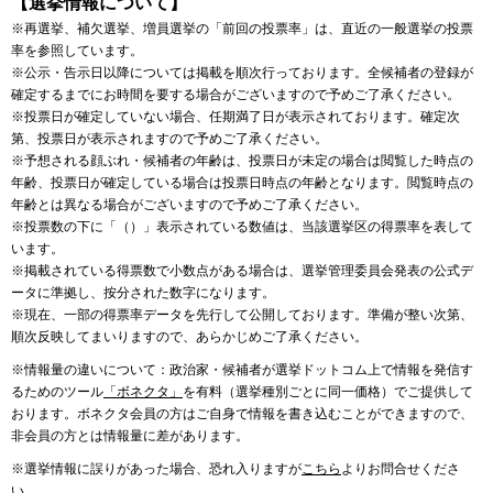
【選挙情報について】
※再選挙、補欠選挙、増員選挙の「前回の投票率」は、直近の一般選挙の投票
率を参照しています。
※公示・告示日以降については掲載を順次行っております。全候補者の登録が
確定するまでにお時間を要する場合がございますので予めご了承ください。
※投票日が確定していない場合、任期満了日が表示されております。確定次
第、投票日が表示されますので予めご了承ください。
※予想される顔ぶれ・候補者の年齢は、投票日が未定の場合は閲覧した時点の
年齢、投票日が確定している場合は投票日時点の年齢となります。閲覧時点の
年齢とは異なる場合がございますので予めご了承ください。
※投票数の下に「（）」表示されている数値は、当該選挙区の得票率を表して
います。
※掲載されている得票数で小数点がある場合は、選挙管理委員会発表の公式デ
ータに準拠し、按分された数字になります。
※現在、一部の得票率データを先行して公開しております。準備が整い次第、
順次反映してまいりますので、あらかじめご了承ください。
※情報量の違いについて：政治家・候補者が選挙ドットコム上で情報を発信す
るためのツール
「ボネクタ」
を有料（選挙種別ごとに同一価格）でご提供して
おります。ボネクタ会員の方はご自身で情報を書き込むことができますので、
非会員の方とは情報量に差があります。
※選挙情報に誤りがあった場合、恐れ入りますが
こちら
よりお問合せくださ
い。