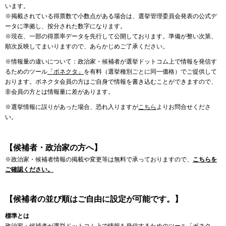
います。
※掲載されている得票数で小数点がある場合は、選挙管理委員会発表の公式デ
ータに準拠し、按分された数字になります。
※現在、一部の得票率データを先行して公開しております。準備が整い次第、
順次反映してまいりますので、あらかじめご了承ください。
※情報量の違いについて：政治家・候補者が選挙ドットコム上で情報を発信す
るためのツール
「ボネクタ」
を有料（選挙種別ごとに同一価格）でご提供して
おります。ボネクタ会員の方はご自身で情報を書き込むことができますので、
非会員の方とは情報量に差があります。
※選挙情報に誤りがあった場合、恐れ入りますが
こちら
よりお問合せくださ
い。
【候補者・政治家の方へ】
※政治家・候補者情報の掲載や変更等は無料で承っておりますので、
こちらを
ご確認ください。
【候補者の並び順はご自由に設定が可能です。】
標準とは