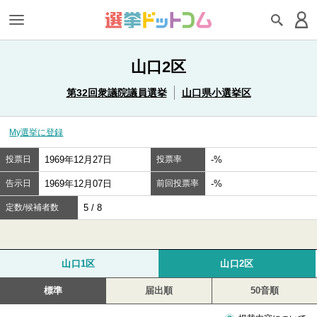
山口2区
第32回衆議院議員選挙
山口県小選挙区
My選挙に登録
投票日
1969年12月27日
投票率
-%
告示日
1969年12月07日
前回投票率
-%
定数/候補者数
5 / 8
山口1区
山口2区
標準
届出順
50音順