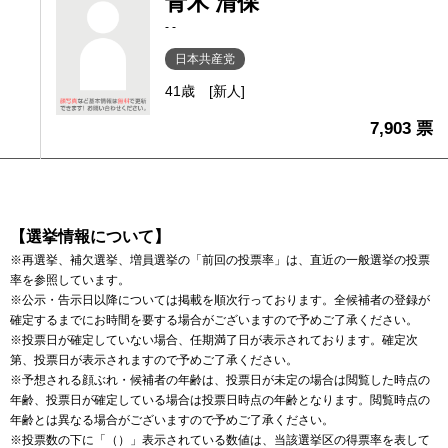
青木 清保
- -
日本共産党
41歳
[新人]
7,903 票
【選挙情報について】
※再選挙、補欠選挙、増員選挙の「前回の投票率」は、直近の一般選挙の投票
率を参照しています。
※公示・告示日以降については掲載を順次行っております。全候補者の登録が
確定するまでにお時間を要する場合がございますので予めご了承ください。
※投票日が確定していない場合、任期満了日が表示されております。確定次
第、投票日が表示されますので予めご了承ください。
※予想される顔ぶれ・候補者の年齢は、投票日が未定の場合は閲覧した時点の
年齢、投票日が確定している場合は投票日時点の年齢となります。閲覧時点の
年齢とは異なる場合がございますので予めご了承ください。
※投票数の下に「（）」表示されている数値は、当該選挙区の得票率を表して