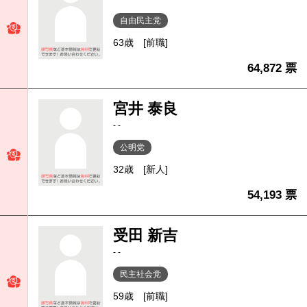
自由民主党
63歳
[前職]
64,872 票
宮井 泰良
- -
公明党
32歳
[新人]
54,193 票
受田 新吉
- -
民主社会党
59歳
[前職]