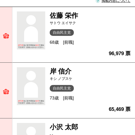
掲載内容について
佐藤 栄作
サトウ エイサク
自由民主党
68歳
[前職]
96,979 票
岸 信介
キシ ノブスケ
自由民主党
73歳
[前職]
65,469 票
小沢 太郎
- -