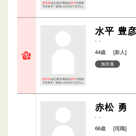
水平 豊
- -
44歳
[新人]
無所属
赤松 勇
- -
66歳
[現職]