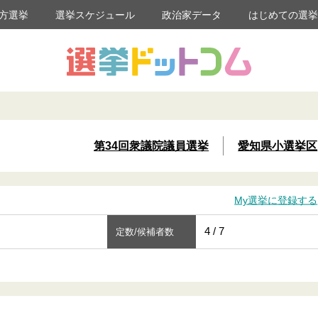
方選挙
選挙スケジュール
政治家データ
はじめての選
第34回衆議院議員選挙
愛知県小選挙区
My選挙に登録する
4 / 7
定数/候補者数