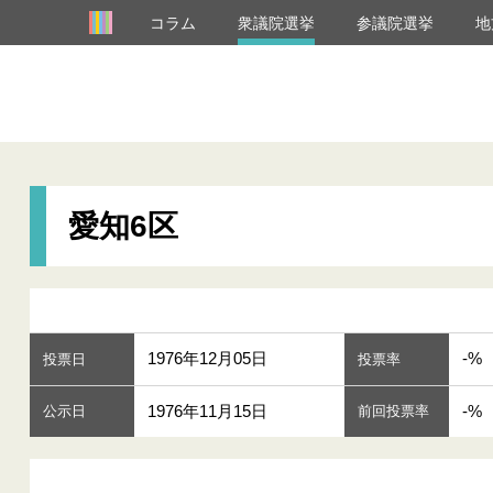
コラム
衆議院選挙
参議院選挙
地
愛知6区
1976年12月05日
-%
投票日
投票率
1976年11月15日
-%
公示日
前回投票率