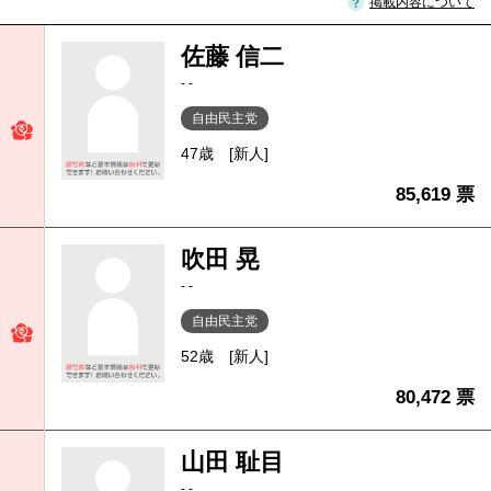
掲載内容について
佐藤 信二
- -
自由民主党
47歳
[新人]
85,619 票
吹田 晃
- -
自由民主党
52歳
[新人]
80,472 票
山田 耻目
- -