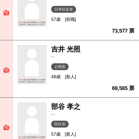
日本社会党
57歳
[前職]
73,577 票
吉井 光照
- -
公明党
48歳
[新人]
69,565 票
部谷 孝之
- -
民社党
57歳
[新人]