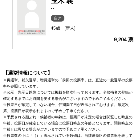
玉木 襄
- -
自ク
45歳
[新人]
9,204 票
【選挙情報について】
※再選挙、補欠選挙、増員選挙の「前回の投票率」は、直近の一般選挙の投票
率を参照しています。
※公示・告示日以降については掲載を順次行っております。全候補者の登録が
確定するまでにお時間を要する場合がございますので予めご了承ください。
※投票日が確定していない場合、任期満了日が表示されております。確定次
第、投票日が表示されますので予めご了承ください。
※予想される顔ぶれ・候補者の年齢は、投票日が未定の場合は閲覧した時点の
年齢、投票日が確定している場合は投票日時点の年齢となります。閲覧時点の
年齢とは異なる場合がございますので予めご了承ください。
※投票数の下に「（）」表示されている数値は、当該選挙区の得票率を表して