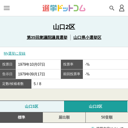
山口2区
第35回衆議院議員選挙
山口県小選挙区
My選挙に登録
投票日
1979年10月07日
投票率
-%
告示日
1979年09月17日
前回投票率
-%
定数/候補者数
5 / 8
山口1区
山口2区
標準
届出順
50音順