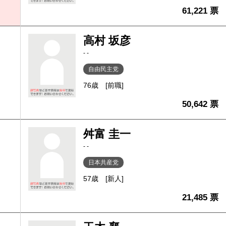
61,221 票
高村 坂彦
- -
自由民主党
76歳
[前職]
50,642 票
舛富 圭一
- -
日本共産党
57歳
[新人]
21,485 票