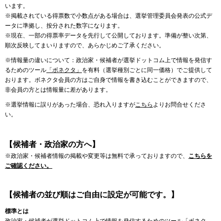
います。
※掲載されている得票数で小数点がある場合は、選挙管理委員会発表の公式デ
ータに準拠し、按分された数字になります。
※現在、一部の得票率データを先行して公開しております。準備が整い次第、
順次反映してまいりますので、あらかじめご了承ください。
※情報量の違いについて：政治家・候補者が選挙ドットコム上で情報を発信す
るためのツール
「ボネクタ」
を有料（選挙種別ごとに同一価格）でご提供して
おります。ボネクタ会員の方はご自身で情報を書き込むことができますので、
非会員の方とは情報量に差があります。
※選挙情報に誤りがあった場合、恐れ入りますが
こちら
よりお問合せくださ
い。
【候補者・政治家の方へ】
※政治家・候補者情報の掲載や変更等は無料で承っておりますので、
こちらを
ご確認ください。
【候補者の並び順はご自由に設定が可能です。】
標準とは