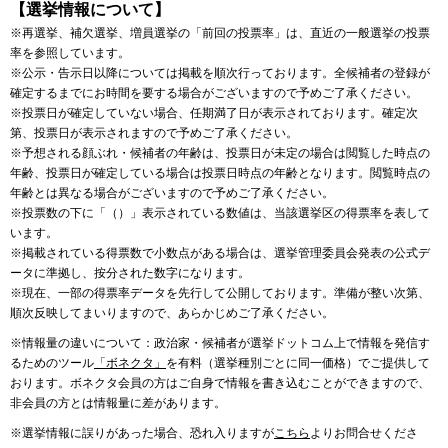
【選挙情報について】
※再選挙、補欠選挙、増員選挙の「前回の投票率」は、直近の一般選挙の投票
率を参照しています。
※公示・告示日以降については掲載を順次行っております。全候補者の登録が
確定するまでにお時間を要する場合がございますので予めご了承ください。
※投票日が確定していない場合、任期満了日が表示されております。確定次
第、投票日が表示されますので予めご了承ください。
※予想される顔ぶれ・候補者の年齢は、投票日が未定の場合は閲覧した時点の
年齢、投票日が確定している場合は投票日時点の年齢となります。閲覧時点の
年齢とは異なる場合がございますので予めご了承ください。
※投票数の下に「（）」表示されている数値は、当該選挙区の得票率を表して
います。
※掲載されている得票数で小数点がある場合は、選挙管理委員会発表の公式デ
ータに準拠し、按分された数字になります。
※現在、一部の得票率データを先行して公開しております。準備が整い次第、
順次反映してまいりますので、あらかじめご了承ください。
※情報量の違いについて：政治家・候補者が選挙ドットコム上で情報を発信す
るためのツール
「ボネクタ」
を有料（選挙種別ごとに同一価格）でご提供して
おります。ボネクタ会員の方はご自身で情報を書き込むことができますので、
非会員の方とは情報量に差があります。
※選挙情報に誤りがあった場合、恐れ入りますが
こちら
よりお問合せくださ