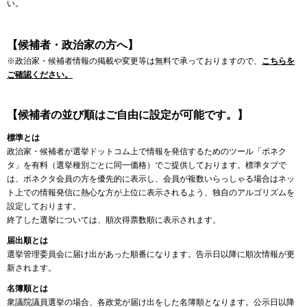
い。
【候補者・政治家の方へ】
※政治家・候補者情報の掲載や変更等は無料で承っておりますので、
こちらを
ご確認ください。
【候補者の並び順はご自由に設定が可能です。】
標準とは
政治家・候補者が選挙ドットコム上で情報を発信するためのツール「ボネク
タ」を有料（選挙種別ごとに同一価格）でご提供しております。標準タブで
は、ボネクタ会員の方を優先的に表示し、会員が複数いらっしゃる場合はネッ
ト上での情報発信に熱心な方が上位に表示されるよう、独自のアルゴリズムを
設定しております。
終了した選挙については、順次得票数順に表示されます。
届出順とは
選挙管理委員会に届け出があった順番になります。告示日以降に順次情報が更
新されます。
名簿順とは
衆議院議員選挙の場合、各政党が届け出をした名簿順となります。公示日以降