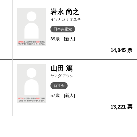
岩永 尚之
イワナガ ナオユキ
日本共産党
39歳
[新人]
14,845 票
山田 篤
ヤマダ アツシ
新社会
57歳
[新人]
13,221 票