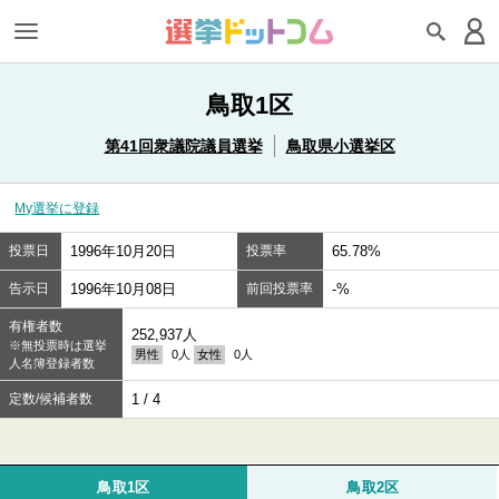
鳥取1区
第41回衆議院議員選挙
鳥取県小選挙区
My選挙に登録
投票日
1996年10月20日
投票率
65.78%
告示日
1996年10月08日
前回投票率
-%
有権者数
252,937人
※無投票時は選挙
男性
0人
女性
0人
人名簿登録者数
定数/候補者数
1 / 4
鳥取1区
鳥取2区