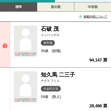
標準
届出順
50音順
掲載内容について
石破 茂
イシバ シゲル
無所属
39歳
[前職]
94,147 票
知久馬 二三子
チクマ フミコ
社会民主党
59歳
[新人]
28,496 票