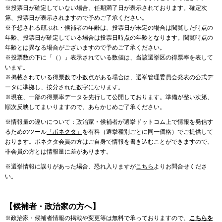
※投票日が確定していない場合、任期満了日が表示されております。確定次
第、投票日が表示されますので予めご了承ください。
※予想される顔ぶれ・候補者の年齢は、投票日が未定の場合は閲覧した時点の
年齢、投票日が確定している場合は投票日時点の年齢となります。閲覧時点の
年齢とは異なる場合がございますので予めご了承ください。
※投票数の下に「（）」表示されている数値は、当該選挙区の得票率を表して
います。
※掲載されている得票数で小数点がある場合は、選挙管理委員会発表の公式デ
ータに準拠し、按分された数字になります。
※現在、一部の得票率データを先行して公開しております。準備が整い次第、
順次反映してまいりますので、あらかじめご了承ください。
※情報量の違いについて：政治家・候補者が選挙ドットコム上で情報を発信す
るためのツール
「ボネクタ」
を有料（選挙種別ごとに同一価格）でご提供して
おります。ボネクタ会員の方はご自身で情報を書き込むことができますので、
非会員の方とは情報量に差があります。
※選挙情報に誤りがあった場合、恐れ入りますが
こちら
よりお問合せくださ
い。
【候補者・政治家の方へ】
※政治家・候補者情報の掲載や変更等は無料で承っておりますので、
こちらを