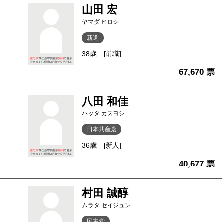
山田 宏
ヤマダ ヒロシ
新進
38歳
[前職]
67,670 票
八田 和佳
ハッタ カズヨシ
日本共産党
36歳
[新人]
40,677 票
村田 誠醇
ムラタ セイジュン
民主党