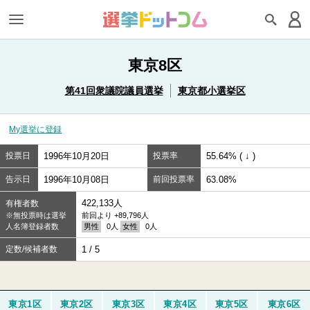
東京8区
第41回衆議院議員選挙
東京都小選挙区
My選挙に登録
投票日
1996年10月20日
投票率
55.64% ( ↓ )
告示日
1996年10月08日
前回投票率
63.08%
422,133人
有権者数
※無投票時は選挙
前回より +89,796人
人名簿登録者数
男性
0人
女性
0人
定数/候補者数
1 / 5
東京1区
東京2区
東京3区
東京4区
東京5区
東京6区