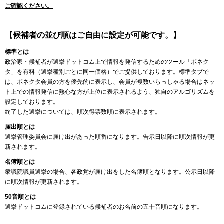
ご確認ください。
【候補者の並び順はご自由に設定が可能です。】
標準とは
政治家・候補者が選挙ドットコム上で情報を発信するためのツール「ボネク
タ」を有料（選挙種別ごとに同一価格）でご提供しております。標準タブで
は、ボネクタ会員の方を優先的に表示し、会員が複数いらっしゃる場合はネッ
ト上での情報発信に熱心な方が上位に表示されるよう、独自のアルゴリズムを
設定しております。
終了した選挙については、順次得票数順に表示されます。
届出順とは
選挙管理委員会に届け出があった順番になります。告示日以降に順次情報が更
新されます。
名簿順とは
衆議院議員選挙の場合、各政党が届け出をした名簿順となります。公示日以降
に順次情報が更新されます。
50音順とは
選挙ドットコムに登録されている候補者のお名前の五十音順になります。