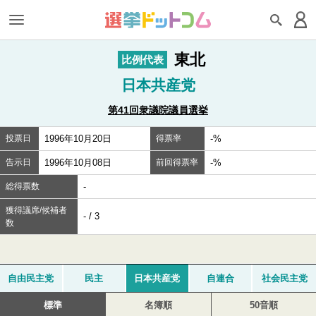
東北
比例代表
日本共産党
第41回衆議院議員選挙
投票日
1996年10月20日
得票率
-%
告示日
1996年10月08日
前回得票率
-%
総得票数
-
獲得議席/候補者
- / 3
数
自由民主党
民主
日本共産党
自連合
社会民主党
標準
名簿順
50音順