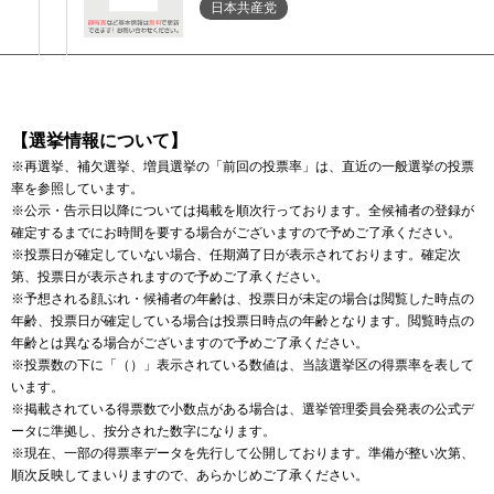
日本共産党
【選挙情報について】
※再選挙、補欠選挙、増員選挙の「前回の投票率」は、直近の一般選挙の投票
率を参照しています。
※公示・告示日以降については掲載を順次行っております。全候補者の登録が
確定するまでにお時間を要する場合がございますので予めご了承ください。
※投票日が確定していない場合、任期満了日が表示されております。確定次
第、投票日が表示されますので予めご了承ください。
※予想される顔ぶれ・候補者の年齢は、投票日が未定の場合は閲覧した時点の
年齢、投票日が確定している場合は投票日時点の年齢となります。閲覧時点の
年齢とは異なる場合がございますので予めご了承ください。
※投票数の下に「（）」表示されている数値は、当該選挙区の得票率を表して
います。
※掲載されている得票数で小数点がある場合は、選挙管理委員会発表の公式デ
ータに準拠し、按分された数字になります。
※現在、一部の得票率データを先行して公開しております。準備が整い次第、
順次反映してまいりますので、あらかじめご了承ください。