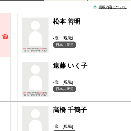
掲載内容について
松本 善明
- -
-歳
[現職]
日本共産党
遠藤 いく子
- -
-歳
[現職]
日本共産党
高橋 千鶴子
- -
-歳
[現職]