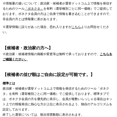
※情報量の違いについて：政治家・候補者が選挙ドットコム上で情報を発信す
るためのツール
「ボネクタ」
を有料（選挙種別ごとに同一価格）でご提供して
おります。ボネクタ会員の方はご自身で情報を書き込むことができますので、
非会員の方とは情報量に差があります。
※選挙情報に誤りがあった場合、恐れ入りますが
こちら
よりお問合せくださ
い。
【候補者・政治家の方へ】
※政治家・候補者情報の掲載や変更等は無料で承っておりますので、
こちらを
ご確認ください。
【候補者の並び順はご自由に設定が可能です。】
標準とは
政治家・候補者が選挙ドットコム上で情報を発信するためのツール「ボネク
タ」を有料（選挙種別ごとに同一価格）でご提供しております。標準タブで
は、ボネクタ会員の方を優先的に表示し、会員が複数いらっしゃる場合はネッ
ト上での情報発信に熱心な方が上位に表示されるよう、独自のアルゴリズムを
設定しております。
終了した選挙については、順次得票数順に表示されます。