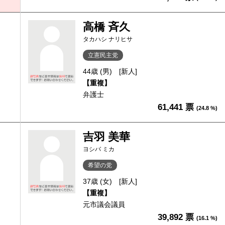
高橋 斉久
タカハシ ナリヒサ
立憲民主党
44歳 (男)
[新人]
【重複】
弁護士
61,441 票
(24.8 %)
吉羽 美華
ヨシバ ミカ
希望の党
37歳 (女)
[新人]
【重複】
元市議会議員
39,892 票
(16.1 %)