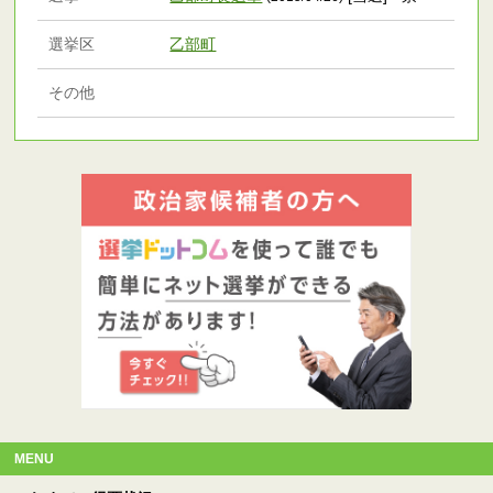
選挙区
乙部町
その他
MENU