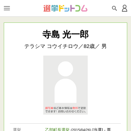
寺島 光一郎
テラシマ コウイチロウ／82歳／ 男
選挙
乙部町長選挙
[当選] - 票
(2015/04/26)