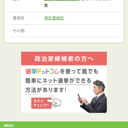
票
選挙区
津市選挙区
その他
MENU