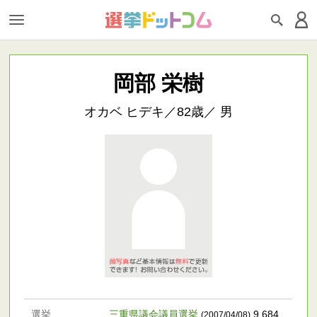
岡部 栄樹
オカベ ヒデキ／82歳／ 男
選挙
三重県議会議員選挙
9,684
(2007/04/08)