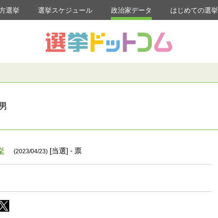
方選挙
選挙スケジュール
政治家データ
はじめての選
男
挙
[当選] - 票
(2023/04/23)