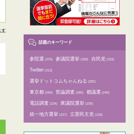
ます
話題のキーワード
参院選
参議院選挙
自民党
(370)
(359)
(333)
Twitter
(313)
選挙ドットコムちゃんねる
(282)
東京都
世論調査
都議選
(264)
(260)
(240)
電話調査
衆議院選挙
(234)
(230)
統一地方選挙
立憲民主党
(227)
(218)