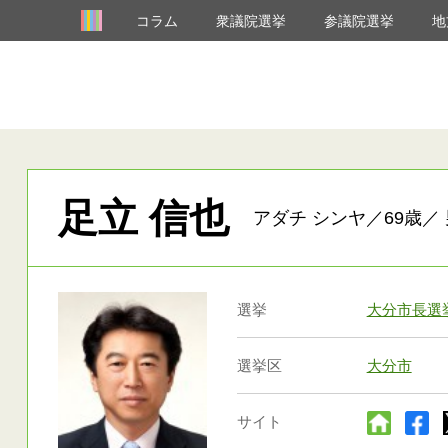
コラム
衆議院選挙
参議院選挙
地
足立 信也
アダチ シンヤ／69歳／ 
選挙
大分市長選
選挙区
大分市
サイト