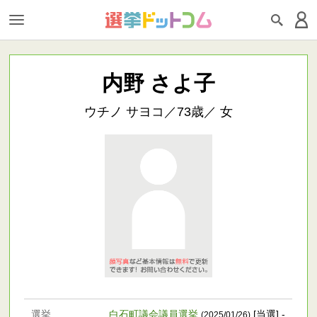
内野 さよ子
ウチノ サヨコ／73歳／ 女
選挙
白石町議会議員選挙
[当選] -
(2025/01/26)