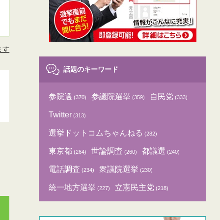
ます
話題のキーワード
参院選
参議院選挙
自民党
(370)
(359)
(333)
Twitter
(313)
選挙ドットコムちゃんねる
(282)
東京都
世論調査
都議選
(264)
(260)
(240)
電話調査
衆議院選挙
(234)
(230)
統一地方選挙
立憲民主党
(227)
(218)