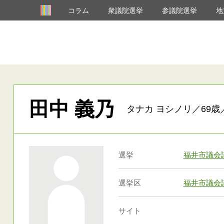
コラム
衆議院選挙
参議院選挙
地
田中 義乃
タナカ ヨシノリ／69歳
選挙
福井市議会
選挙区
福井市議会
サイト