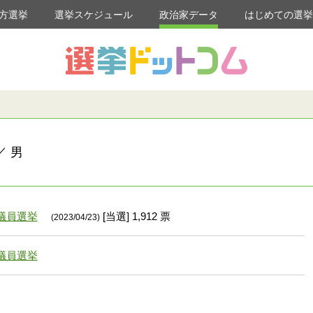
方選挙
選挙スケジュール
政治家データ
はじめての選
／ 男
議員選挙
[当選] 1,912 票
(2023/04/23)
議員選挙