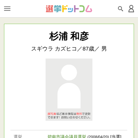
杉浦 和彦
スギウラ カズヒコ／87歳／ 男
選挙
碧南市議会議員選挙
[当選]
(2008/04/20)