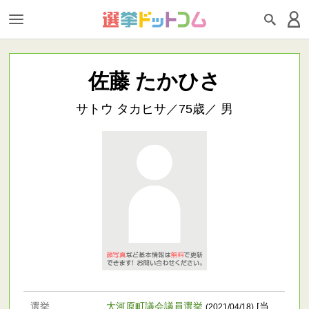
佐藤 たかひさ
サトウ タカヒサ／75歳／ 男
選挙
大河原町議会議員選挙
[当
(2021/04/18)