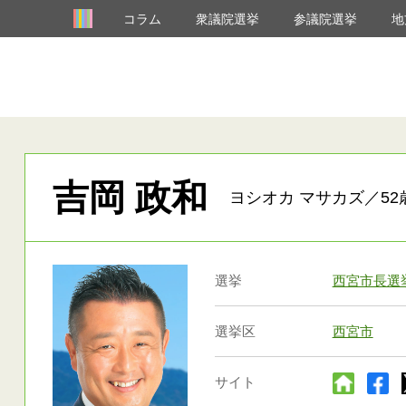
コラム
衆議院選挙
参議院選挙
地
吉岡 政和
ヨシオカ マサカズ／52
選挙
西宮市長選
選挙区
西宮市
サイト