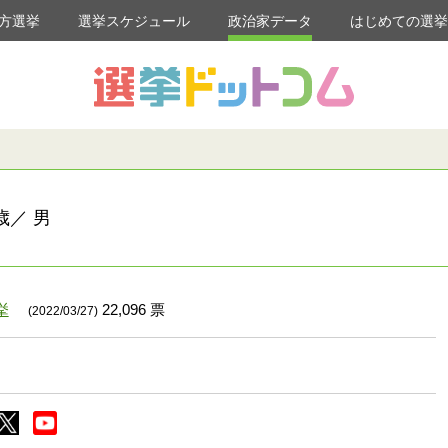
方選挙
選挙スケジュール
政治家データ
はじめての選
歳／ 男
挙
22,096 票
(2022/03/27)