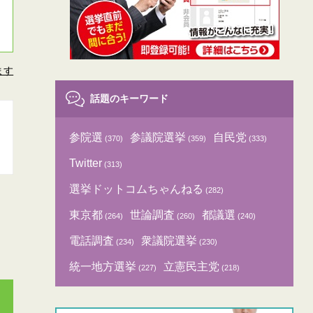
ます
話題のキーワード
参院選
参議院選挙
自民党
(370)
(359)
(333)
Twitter
(313)
選挙ドットコムちゃんねる
(282)
東京都
世論調査
都議選
(264)
(260)
(240)
電話調査
衆議院選挙
(234)
(230)
統一地方選挙
立憲民主党
(227)
(218)