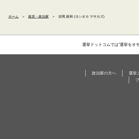
ホーム
＞
政党・政治家
＞
吉岡 政和 (ヨシオカ マサカズ)
選挙ドットコムでは”選挙をオ
政治家の方へ
選挙