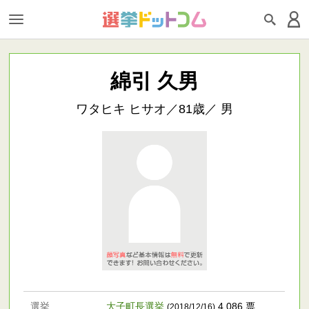
綿引 久男
ワタヒキ ヒサオ／81歳／ 男
選挙
大子町長選挙
4,086 票
(2018/12/16)