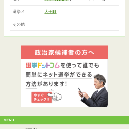
選挙区
大子町
その他
MENU