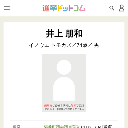
井上 朋和
イノウエ トモカズ／74歳／ 男
選挙
湯前町議会議員選挙
[当選]
(2008/11/16)