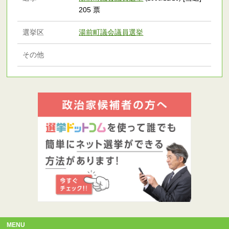
205 票
選挙区
湯前町議会議員選挙
その他
MENU