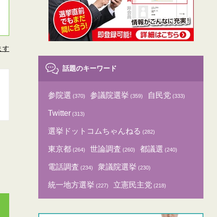
ます
話題のキーワード
参院選
参議院選挙
自民党
(370)
(359)
(333)
Twitter
(313)
選挙ドットコムちゃんねる
(282)
東京都
世論調査
都議選
(264)
(260)
(240)
電話調査
衆議院選挙
(234)
(230)
統一地方選挙
立憲民主党
(227)
(218)