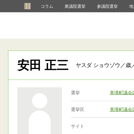
コラム
衆議院選挙
参議院選挙
地
安田 正三
ヤスダ ショウゾウ／歳／
選挙
美瑛町議会
選挙区
美瑛町議会
サイト