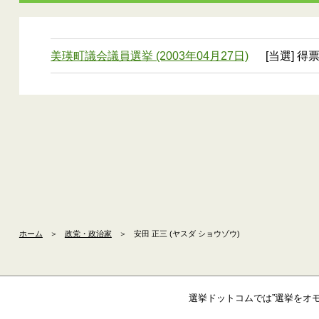
美瑛町議会議員選挙 (2003年04月27日)
[当選] 得
ホーム
＞
政党・政治家
＞
安田 正三 (ヤスダ ショウゾウ)
選挙ドットコムでは”選挙をオ