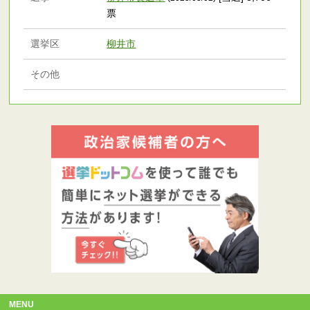
票
選挙区
柳井市
その他
MENU