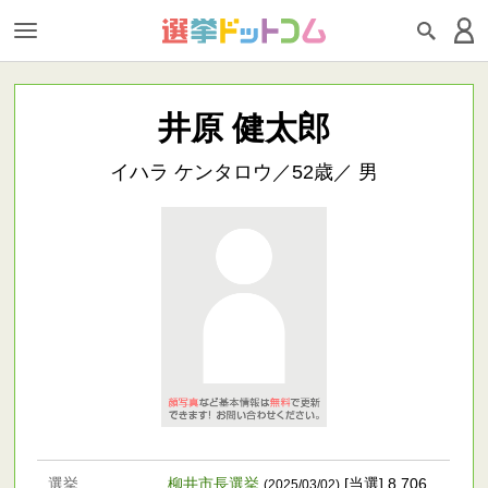
井原 健太郎
イハラ ケンタロウ／52歳／ 男
選挙
柳井市長選挙
[当選] 8,706
(2025/03/02)