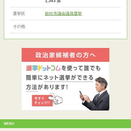
1,343 票
選挙区
総社市議会議員選挙
その他
MENU