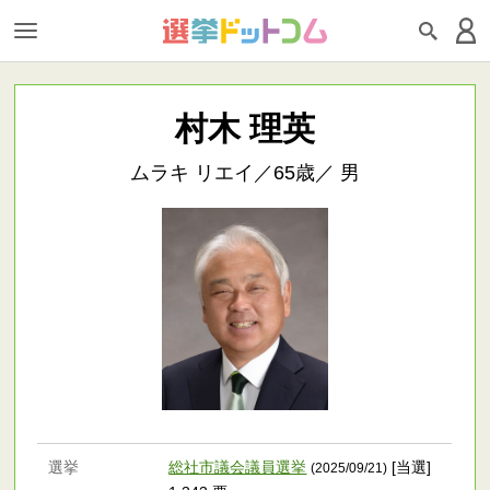
村木 理英
ムラキ リエイ／65歳／ 男
選挙
総社市議会議員選挙
[当選]
(2025/09/21)