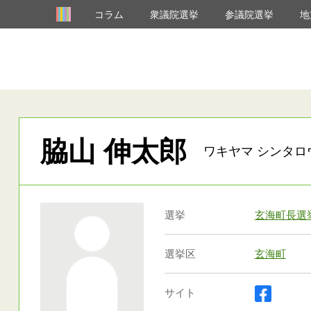
コラム
衆議院選挙
参議院選挙
地
脇山 伸太郎
ワキヤマ シンタロ
選挙
玄海町長選
選挙区
玄海町
サイト