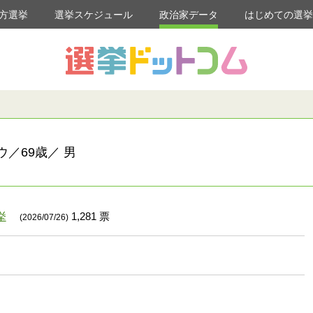
方選挙
選挙スケジュール
政治家データ
はじめての選
ウ／69歳／ 男
挙
1,281 票
(2026/07/26)