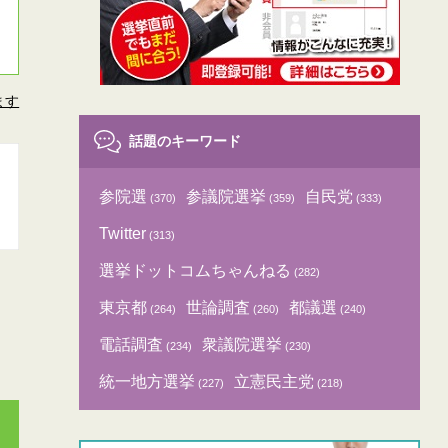
ます
話題のキーワード
参院選
参議院選挙
自民党
(370)
(359)
(333)
Twitter
(313)
選挙ドットコムちゃんねる
(282)
東京都
世論調査
都議選
(264)
(260)
(240)
電話調査
衆議院選挙
(234)
(230)
統一地方選挙
立憲民主党
(227)
(218)