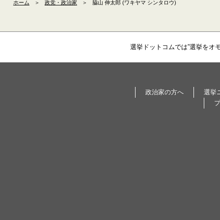
ホーム
＞
政党・政治家
＞
脇山 伸太郎 (ワキヤマ シンタロウ)
選挙ドットコムでは”選挙をオ
政治家の方へ
選挙