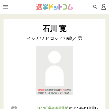
石川 寛
イシカワ ヒロシ／79歳／ 男
選挙
河北町議会議員選挙
[当選] -
(2011/04/24)