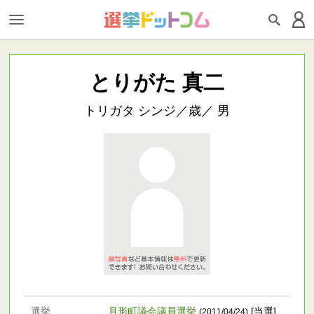
とりがた 真二
トリガタ シンジ／歳／ 男
選挙
月形町議会議員選挙
[当選]
(2011/04/24)