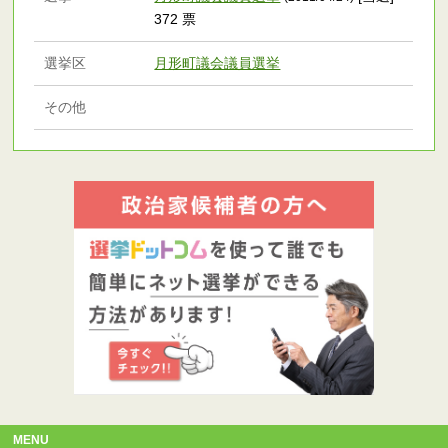
372 票
選挙区
月形町議会議員選挙
その他
MENU