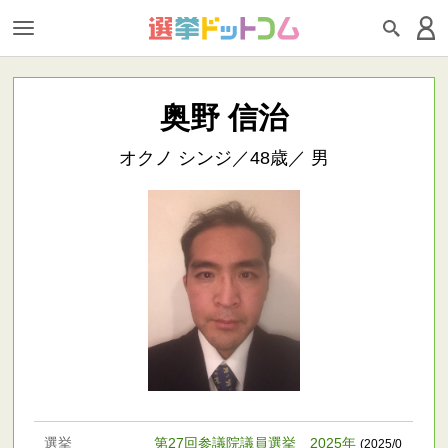
奥野 信治
オクノ シンジ／48歳／ 男
選挙
第27回参議院議員選挙 2025年
(2025/0