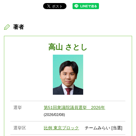
著者
高山 さとし
選挙
第51回衆議院議員選挙 2026年
(2026/02/08)
選挙区
比例 東京ブロック
チームみらい [当選]