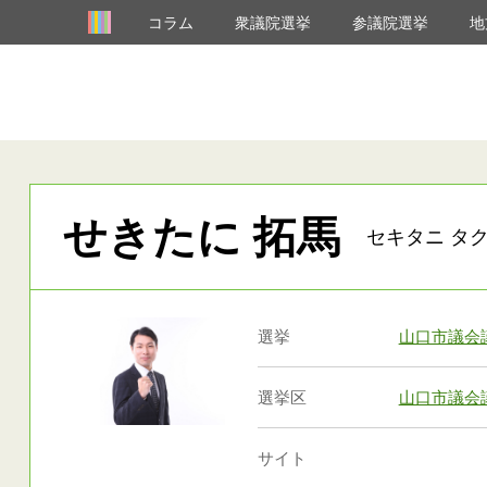
コラム
衆議院選挙
参議院選挙
地
せきたに 拓馬
セキタニ タク
選挙
山口市議会
選挙区
山口市議会
サイト