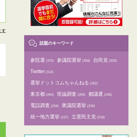
ます
話題のキーワード
参院選
参議院選挙
自民党
(370)
(359)
(333)
Twitter
(313)
選挙ドットコムちゃんねる
(282)
東京都
世論調査
都議選
(264)
(260)
(240)
電話調査
衆議院選挙
(234)
(230)
統一地方選挙
立憲民主党
(227)
(218)