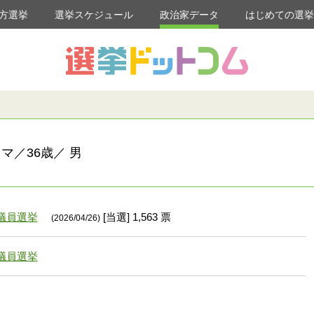
方選挙
選挙スケジュール
政治家データ
はじめての選
マ／36歳／ 男
議員選挙
[当選] 1,563 票
(2026/04/26)
議員選挙