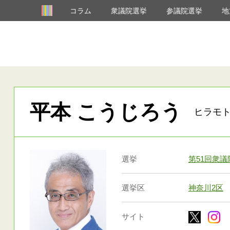
コラム
衆議院選挙
参議院選挙
地
平本 こうじろう
ヒラモト
選挙
第51回衆議
選挙区
神奈川2区
サイト