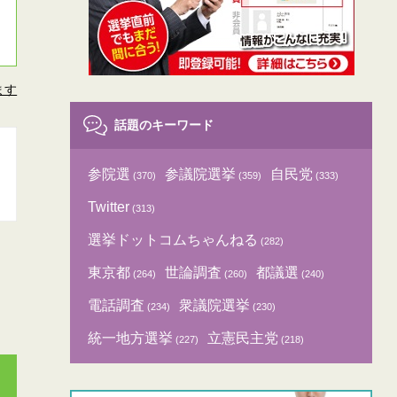
ます
話題のキーワード
参院選
参議院選挙
自民党
(370)
(359)
(333)
Twitter
(313)
選挙ドットコムちゃんねる
(282)
東京都
世論調査
都議選
(264)
(260)
(240)
電話調査
衆議院選挙
(234)
(230)
統一地方選挙
立憲民主党
(227)
(218)