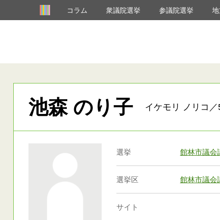
コラム
衆議院選挙
参議院選挙
地
池森 のり子
イケモリ ノリコ／5
選挙
館林市議会
選挙区
館林市議会
サイト