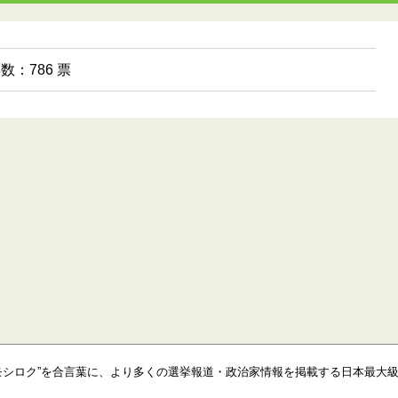
票数：786 票
モシロク”を合言葉に、より多くの選挙報道・政治家情報を掲載する日本最大