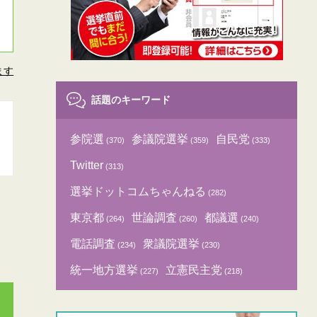
ます
話題のキーワード
参院選
参議院選挙
自民党
(370)
(359)
(333)
Twitter
(313)
選挙ドットコムちゃんねる
(282)
東京都
世論調査
都議選
(264)
(260)
(240)
電話調査
衆議院選挙
(234)
(230)
統一地方選挙
立憲民主党
(227)
(218)