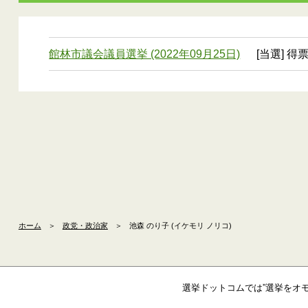
館林市議会議員選挙 (2022年09月25日)
[当選] 得
ホーム
＞
政党・政治家
＞
池森 のり子 (イケモリ ノリコ)
選挙ドットコムでは”選挙をオ