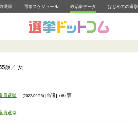
方選挙
選挙スケジュール
政治家データ
はじめての選
5歳／ 女
議員選挙
[当選] 786 票
(2022/09/25)
議員選挙