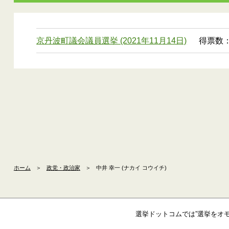
京丹波町議会議員選挙 (2021年11月14日)
得票数：
ホーム
＞
政党・政治家
＞
中井 幸一 (ナカイ コウイチ)
選挙ドットコムでは”選挙をオ