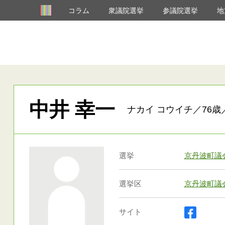
コラム
衆議院選挙
参議院選挙
地
中井 幸一
ナカイ コウイチ／76歳
選挙
京丹波町議
選挙区
京丹波町議
サイト