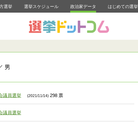
方選挙
選挙スケジュール
政治家データ
はじめての選
／ 男
会議員選挙
298 票
(2021/11/14)
会議員選挙