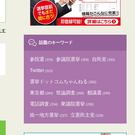
ます
話題のキーワード
参院選
参議院選挙
自民党
(370)
(359)
(333)
Twitter
(313)
選挙ドットコムちゃんねる
(282)
東京都
世論調査
都議選
(264)
(260)
(240)
電話調査
衆議院選挙
(234)
(230)
統一地方選挙
立憲民主党
(227)
(218)