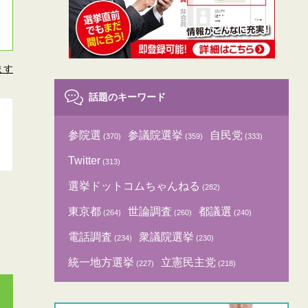
ます
話題のキーワード
参院選
参議院選挙
自民党
(370)
(359)
(333)
Twitter
(313)
選挙ドットコムちゃんねる
(282)
東京都
世論調査
都議選
(264)
(260)
(240)
電話調査
衆議院選挙
(234)
(230)
統一地方選挙
立憲民主党
(227)
(218)