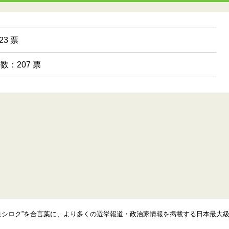
3 票
票数：207 票
モシロク”を合言葉に、より多くの選挙報道・政治家情報を掲載する日本最大