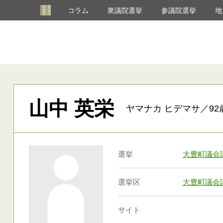
コラム
衆議院選挙
参議院選挙
地
山中 英栄
ヤマナカ ヒデマサ／92
選挙
大豊町議会
選挙区
大豊町議会
サイト