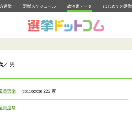
方選挙
選挙スケジュール
政治家データ
はじめての選
歳／ 男
議員選挙
223 票
(2011/02/20)
議員選挙