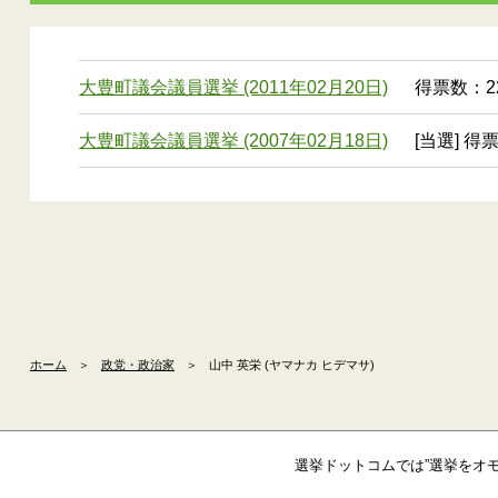
大豊町議会議員選挙 (2011年02月20日)
得票数：22
大豊町議会議員選挙 (2007年02月18日)
[当選] 得
ホーム
＞
政党・政治家
＞
山中 英栄 (ヤマナカ ヒデマサ)
選挙ドットコムでは”選挙をオ