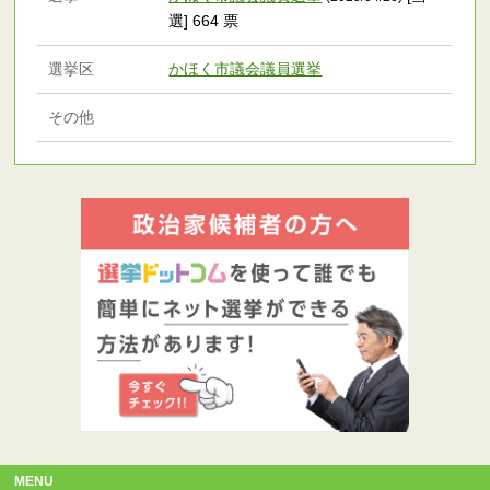
選] 664 票
選挙区
かほく市議会議員選挙
その他
MENU