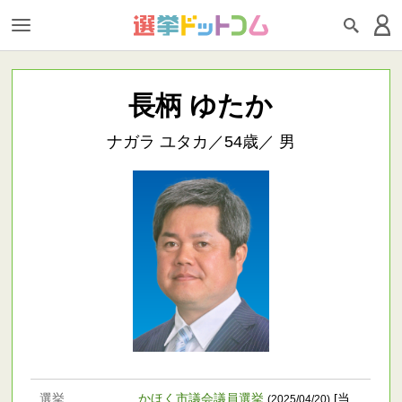
長柄 ゆたか
ナガラ ユタカ／54歳／ 男
選挙
かほく市議会議員選挙
[当
(2025/04/20)