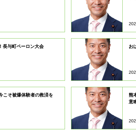
202
！長与町ペーロン大会
お
202
 今こそ被爆体験者の救済を
熊
意
202