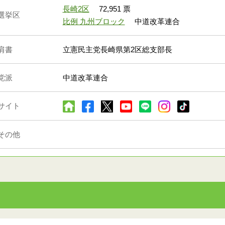
長崎2区
72,951 票
選挙区
比例 九州ブロック
中道改革連合
肩書
立憲民主党長崎県第2区総支部長
党派
中道改革連合
サイト
その他