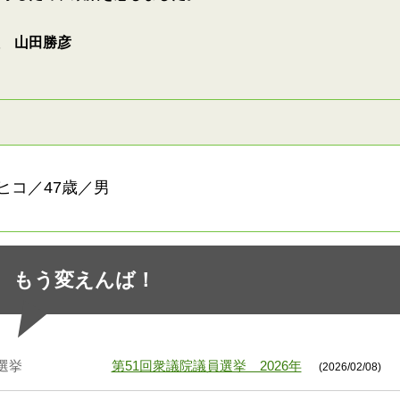
 山田勝彦
ヒコ／47歳／男
もう変えんば！
選挙
第51回衆議院議員選挙 2026年
(2026/02/08)