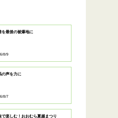
崎を最後の被爆地に
6/8/9
馬の声を力に
6/8/7
族で楽しむ！おおむら夏越まつり