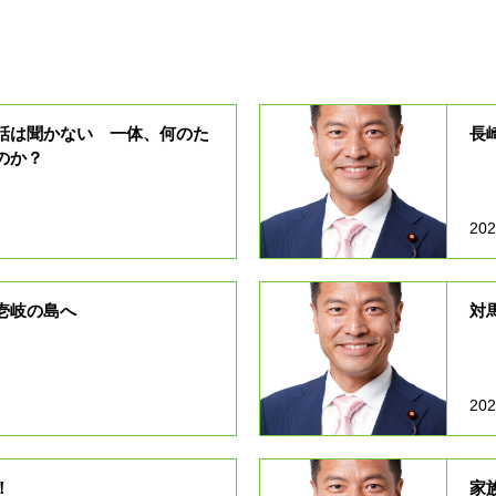
話は聞かない 一体、何のた
長
のか？
202
壱岐の島へ
対
202
！
家